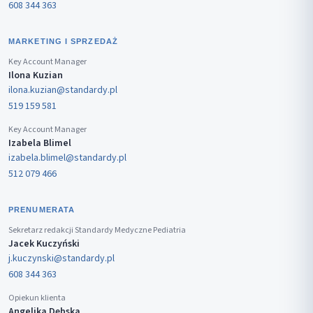
608 344 363
MARKETING I SPRZEDAŻ
Key Account Manager
Ilona Kuzian
ilona.kuzian@standardy.pl
519 159 581
Key Account Manager
Izabela Blimel
izabela.blimel@standardy.pl
512 079 466
PRENUMERATA
Sekretarz redakcji Standardy Medyczne Pediatria
Jacek Kuczyński
j.kuczynski@standardy.pl
608 344 363
Opiekun klienta
Angelika Dębska