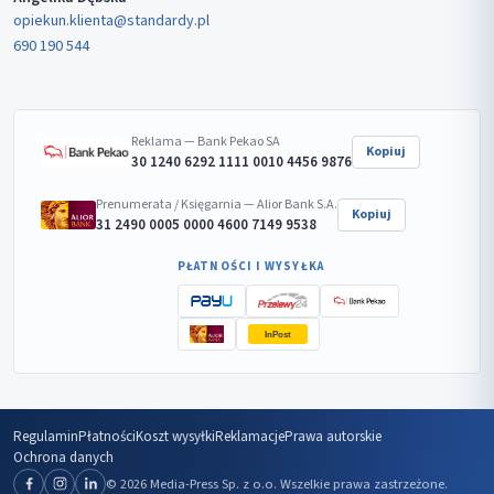
opiekun.klienta@standardy.pl
690 190 544
Reklama — Bank Pekao SA
Kopiuj
30 1240 6292 1111 0010 4456 9876
Prenumerata / Księgarnia — Alior Bank S.A.
Kopiuj
31 2490 0005 0000 4600 7149 9538
PŁATNOŚCI I WYSYŁKA
InPost
Regulamin
Płatności
Koszt wysyłki
Reklamacje
Prawa autorskie
Ochrona danych
© 2026 Media-Press Sp. z o.o. Wszelkie prawa zastrzeżone.