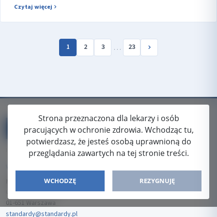
Czytaj więcej
…
1
2
3
23
Strona przeznaczona dla lekarzy i osób
pracujących w ochronie zdrowia. Wchodząc tu,
potwierdzasz, że jesteś osobą uprawnioną do
ISSN: 2080-5438
przeglądania zawartych na tej stronie treści.
WYDAWCA
WCHODZĘ
REZYGNUJĘ
Media-Press Sp. z o.o.
ul. Gwiaździsta 7B/8
01-651 Warszawa
standardy@standardy.pl