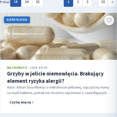
…
16
24
32
1
2
3
23
Pokaż:
ALERGOLOGIA
NAJNOWSZE ·
2026-08-05
Grzyby w jelicie niemowlęcia. Brakujący
element ryzyka alergii?
Autor: Adrian Goss Mówiąc o mikrobiocie jelitowej, najczęściej mamy
na myśli bakterie, jednak nie możemy zapominać o zasiedlających
przewód pokarmowy grzybach (mykobiomie). Dotychczas
Czytaj więcej
pozostawały...