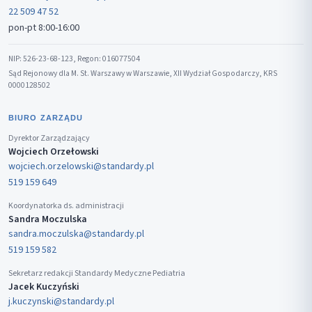
22 509 47 52
pon-pt 8:00-16:00
NIP: 526-23-68-123, Regon: 016077504
Sąd Rejonowy dla M. St. Warszawy w Warszawie, XII Wydział Gospodarczy, KRS
0000128502
BIURO ZARZĄDU
Dyrektor Zarządzający
Wojciech Orzełowski
wojciech.orzelowski@standardy.pl
519 159 649
Koordynatorka ds. administracji
Sandra Moczulska
sandra.moczulska@standardy.pl
519 159 582
Sekretarz redakcji Standardy Medyczne Pediatria
Jacek Kuczyński
j.kuczynski@standardy.pl