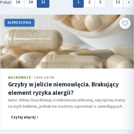
…
16
24
32
1
2
3
12
Pokaż:
ALERGOLOGIA
NAJNOWSZE ·
2026-08-05
Grzyby w jelicie niemowlęcia. Brakujący
element ryzyka alergii?
Autor: Adrian Goss Mówiąc o mikrobiocie jelitowej, najczęściej mamy
na myśli bakterie, jednak nie możemy zapominać o zasiedlających
przewód pokarmowy grzybach (mykobiomie). Dotychczas
Czytaj więcej
pozostawały...