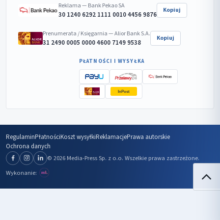
Reklama — Bank Pekao SA
Kopiuj
30 1240 6292 1111 0010 4456 9876
Prenumerata / Księgarnia — Alior Bank S.A.
Kopiuj
31 2490 0005 0000 4600 7149 9538
PŁATNOŚCI I WYSYŁKA
InPost
Regulamin
Płatności
Koszt wysyłki
Reklamacje
Prawa autorskie
Ochrona danych
© 2026 Media-Press Sp. z o.o. Wszelkie prawa zastrzeżone.
Wykonanie: