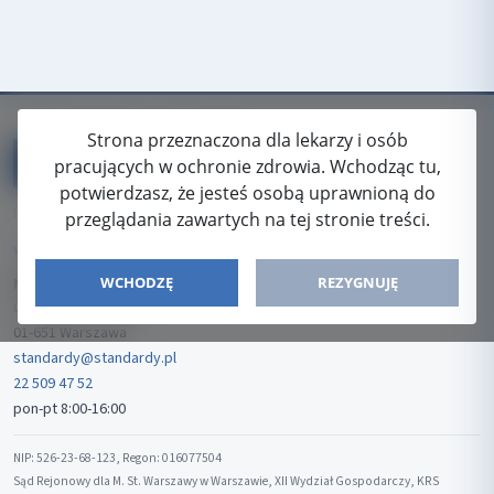
Strona przeznaczona dla lekarzy i osób
pracujących w ochronie zdrowia. Wchodząc tu,
potwierdzasz, że jesteś osobą uprawnioną do
ISSN: 2080-5438
przeglądania zawartych na tej stronie treści.
WYDAWCA
WCHODZĘ
REZYGNUJĘ
Media-Press Sp. z o.o.
ul. Gwiaździsta 7B/8
01-651 Warszawa
standardy@standardy.pl
22 509 47 52
pon-pt 8:00-16:00
NIP: 526-23-68-123, Regon: 016077504
Sąd Rejonowy dla M. St. Warszawy w Warszawie, XII Wydział Gospodarczy, KRS