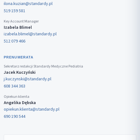
ilona.kuzian@standardy.pl
519 159 581
Key Account Manager
Izabela Blimel
izabela.blimel@standardy.pl
512 079 466
PRENUMERATA
Sekretarz redakcji Standardy Medyczne Pediatria
Jacek Kuczyński
j.kuczynski@standardy.pl
608 344 363
Opiekun klienta
Angelika Dębska
opiekun.klienta@standardy.pl
690 190 544