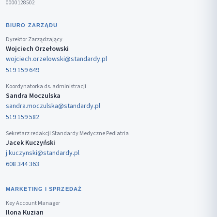
0000128502
BIURO ZARZĄDU
Dyrektor Zarządzający
Wojciech Orzełowski
wojciech.orzelowski@standardy.pl
519 159 649
Koordynatorka ds. administracji
Sandra Moczulska
sandra.moczulska@standardy.pl
519 159 582
Sekretarz redakcji Standardy Medyczne Pediatria
Jacek Kuczyński
j.kuczynski@standardy.pl
608 344 363
MARKETING I SPRZEDAŻ
Key Account Manager
Ilona Kuzian