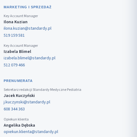
MARKETING I SPRZEDAŻ
Key Account Manager
Ilona Kuzian
ilona.kuzian@standardy.pl
519 159 581
Key Account Manager
Izabela Blimel
izabela.blimel@standardy.pl
512 079 466
PRENUMERATA
Sekretarz redakcji Standardy Medyczne Pediatria
Jacek Kuczyński
j.kuczynski@standardy.pl
608 344 363
Opiekun klienta
Angelika Dębska
opiekun.klienta@standardy.pl