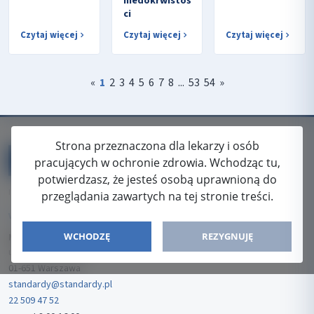
niedokrwistoś
ci
Czytaj więcej
Czytaj więcej
Czytaj więcej
«
1
2
3
4
5
6
7
8
...
53
54
»
Strona przeznaczona dla lekarzy i osób
pracujących w ochronie zdrowia. Wchodząc tu,
potwierdzasz, że jesteś osobą uprawnioną do
ISSN: 2080-5438
przeglądania zawartych na tej stronie treści.
WYDAWCA
WCHODZĘ
REZYGNUJĘ
Media-Press Sp. z o.o.
ul. Gwiaździsta 7B/8
01-651 Warszawa
standardy@standardy.pl
22 509 47 52