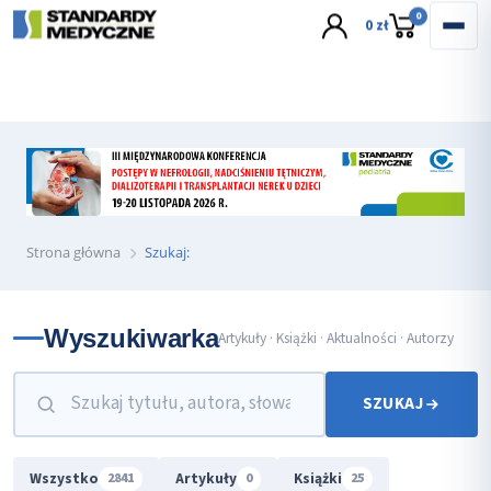
wyślij e-mail
0
0 zł
Strona główna
Szukaj:
Wyszukiwarka
Artykuły · Książki · Aktualności · Autorzy
SZUKAJ
Wszystko
Artykuły
Książki
2841
0
25