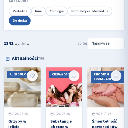
KATEGORIA
Pediatria
Inne
Chirurgia
Profilaktyka zdrowotna
Do druku
2841
Sortuj:
wyników
Aktualności
796
ALERGOLOGIA
CIEKAWOSTKI
PROGRAM
EDUKACYJNY
2026-08-05
2026-07-28
2026-07-23
Grzyby w
Substancje
Śmiertelność
jelicie
obecne w
noworodków