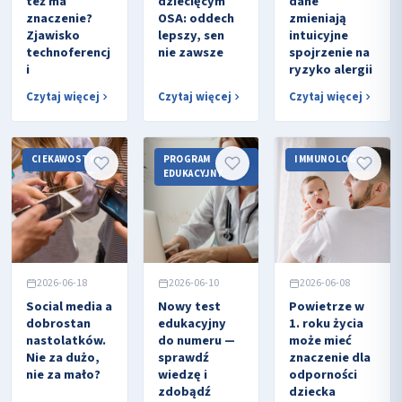
też ma
dziecięcym
dane
znaczenie?
OSA: oddech
zmieniają
Zjawisko
lepszy, sen
intuicyjne
technoferencj
nie zawsze
spojrzenie na
i
ryzyko alergii
Czytaj więcej
Czytaj więcej
Czytaj więcej
CIEKAWOSTKI
PROGRAM
IMMUNOLOGIA
EDUKACYJNY
2026-06-18
2026-06-10
2026-06-08
Social media a
Nowy test
Powietrze w
dobrostan
edukacyjny
1. roku życia
nastolatków.
do numeru —
może mieć
Nie za dużo,
sprawdź
znaczenie dla
nie za mało?
wiedzę i
odporności
zdobądź
dziecka