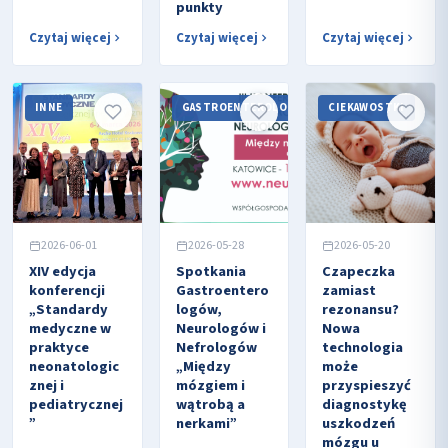
punkty
Czytaj więcej
Czytaj więcej
Czytaj więcej
INNE
GASTROENTEROLOGIA
CIEKAWOSTKI
2026-06-01
2026-05-28
2026-05-20
XIV edycja
Spotkania
Czapeczka
konferencji
Gastroentero
zamiast
„Standardy
logów,
rezonansu?
medyczne w
Neurologów i
Nowa
praktyce
Nefrologów
technologia
neonatologic
„Między
może
znej i
mózgiem i
przyspieszyć
pediatrycznej
wątrobą a
diagnostykę
”
nerkami”
uszkodzeń
mózgu u