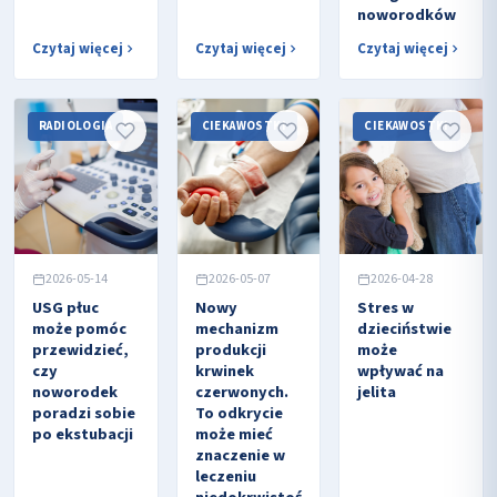
noworodków
Czytaj więcej
Czytaj więcej
Czytaj więcej
RADIOLOGIA
CIEKAWOSTKI
CIEKAWOSTKI
2026-05-14
2026-05-07
2026-04-28
USG płuc
Nowy
Stres w
może pomóc
mechanizm
dzieciństwie
przewidzieć,
produkcji
może
czy
krwinek
wpływać na
noworodek
czerwonych.
jelita
poradzi sobie
To odkrycie
po ekstubacji
może mieć
znaczenie w
leczeniu