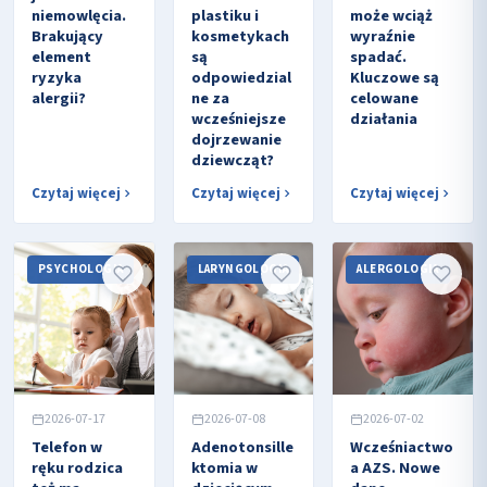
niemowlęcia.
plastiku i
może wciąż
Brakujący
kosmetykach
wyraźnie
element
są
spadać.
ryzyka
odpowiedzial
Kluczowe są
alergii?
ne za
celowane
wcześniejsze
działania
dojrzewanie
dziewcząt?
Czytaj więcej
Czytaj więcej
Czytaj więcej
PSYCHOLOGIA
LARYNGOLOGIA
ALERGOLOGIA
2026-07-17
2026-07-08
2026-07-02
Telefon w
Adenotonsille
Wcześniactwo
ręku rodzica
ktomia w
a AZS. Nowe