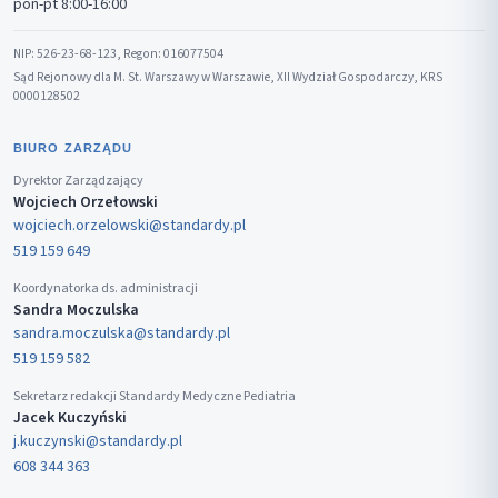
pon-pt 8:00-16:00
NIP: 526-23-68-123, Regon: 016077504
Sąd Rejonowy dla M. St. Warszawy w Warszawie, XII Wydział Gospodarczy, KRS
0000128502
BIURO ZARZĄDU
Dyrektor Zarządzający
Wojciech Orzełowski
wojciech.orzelowski@standardy.pl
519 159 649
Koordynatorka ds. administracji
Sandra Moczulska
sandra.moczulska@standardy.pl
519 159 582
Sekretarz redakcji Standardy Medyczne Pediatria
Jacek Kuczyński
j.kuczynski@standardy.pl
608 344 363