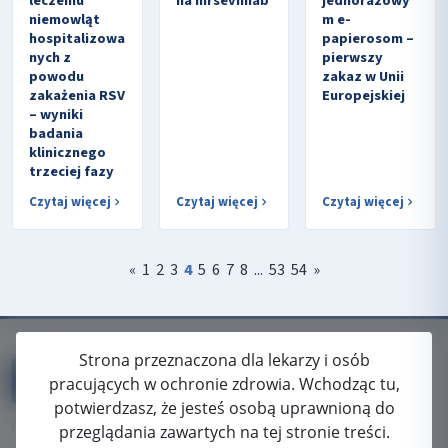
leczeniu
na nirsevimab
jednorazowy
niemowląt
m e-
hospitalizowa
papierosom –
nych z
pierwszy
powodu
zakaz w Unii
zakażenia RSV
Europejskiej
– wyniki
badania
klinicznego
trzeciej fazy
Czytaj więcej
Czytaj więcej
Czytaj więcej
«
1
2
3
4
5
6
7
8
...
53
54
»
Strona przeznaczona dla lekarzy i osób
pracujących w ochronie zdrowia. Wchodząc tu,
potwierdzasz, że jesteś osobą uprawnioną do
ISSN: 2080-5438
przeglądania zawartych na tej stronie treści.