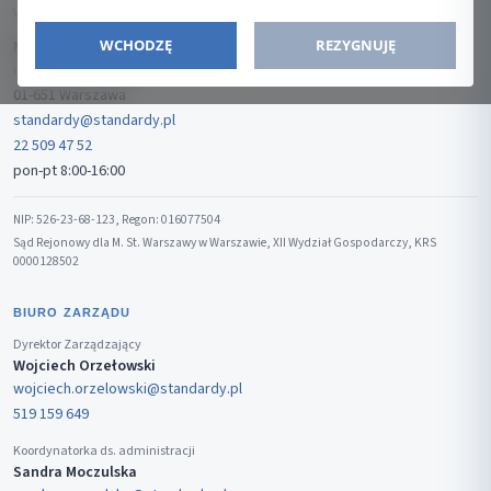
WYDAWCA
WCHODZĘ
REZYGNUJĘ
Media-Press Sp. z o.o.
ul. Gwiaździsta 7B/8
01-651 Warszawa
standardy@standardy.pl
22 509 47 52
pon-pt 8:00-16:00
NIP: 526-23-68-123, Regon: 016077504
Sąd Rejonowy dla M. St. Warszawy w Warszawie, XII Wydział Gospodarczy, KRS
0000128502
BIURO ZARZĄDU
Dyrektor Zarządzający
Wojciech Orzełowski
wojciech.orzelowski@standardy.pl
519 159 649
Koordynatorka ds. administracji
Sandra Moczulska