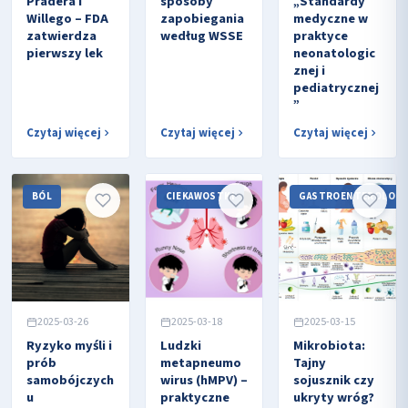
Pradera i
sposoby
„Standardy
Willego – FDA
zapobiegania
medyczne w
zatwierdza
według WSSE
praktyce
pierwszy lek
neonatologic
znej i
pediatrycznej
”
Czytaj więcej
Czytaj więcej
Czytaj więcej
BÓL
CIEKAWOSTKI
GASTROENTEROLOGI
2025-03-26
2025-03-18
2025-03-15
Ryzyko myśli i
Ludzki
Mikrobiota:
prób
metapneumo
Tajny
samobójczych
wirus (hMPV) –
sojusznik czy
u
praktyczne
ukryty wróg?