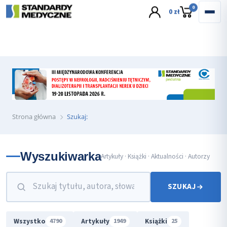
wyślij e-mail
0
0 zł
Strona główna
Szukaj:
Wyszukiwarka
Artykuły · Książki · Aktualności · Autorzy
SZUKAJ
Wszystko
Artykuły
Książki
4790
1949
25