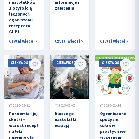
nastolatków
informacje i
z otyłością
zalecenia
leczonych
agonistami
receptora
GLP1
Czytaj więcej
Czytaj więcej
Czytaj więcej
CIEKAWOSTKI
CIEKAWOSTKI
CIEKAWOSTKI
2025-03-12
2025-03-03
2025-02-24
Pandemia i jej
Dlaczego
Ograniczone
skutki –
nastolatki
spożycie
wzrost recept
wapują
cukrów
na leki
prostych we
nasenne dla
wczesnym