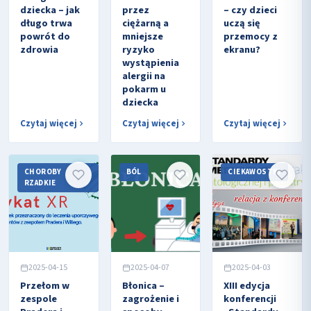
dziecka – jak
przez
– czy dzieci
długo trwa
ciężarną a
uczą się
powrót do
mniejsze
przemocy z
zdrowia
ryzyko
ekranu?
wystąpienia
alergii na
pokarm u
dziecka
Czytaj więcej
Czytaj więcej
Czytaj więcej
CHOROBY
BÓL
CIEKAWOSTKI
RZADKIE
2025-04-15
2025-04-07
2025-04-03
Przełom w
Błonica –
XIII edycja
zespole
zagrożenie i
konferencji