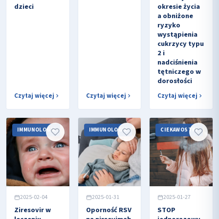
dzieci
okresie życia
a obniżone
ryzyko
wystąpienia
cukrzycy typu
2 i
nadciśnienia
tętniczego w
dorosłości
Czytaj więcej
Czytaj więcej
Czytaj więcej
IMMUNOLOGIA
IMMUNOLOGIA
CIEKAWOSTKI
2025-02-04
2025-01-31
2025-01-27
Ziresovir w
Oporność RSV
STOP