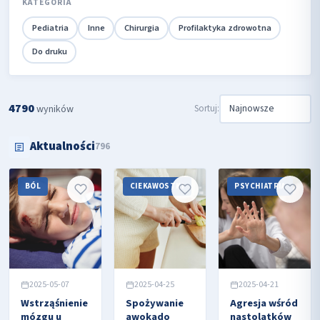
KATEGORIA
Pediatria
Inne
Chirurgia
Profilaktyka zdrowotna
Do druku
4790
Sortuj:
wyników
Aktualności
796
BÓL
CIEKAWOSTKI
PSYCHIATRIA
2025-05-07
2025-04-25
2025-04-21
Wstrząśnienie
Spożywanie
Agresja wśród
mózgu u
awokado
nastolatków