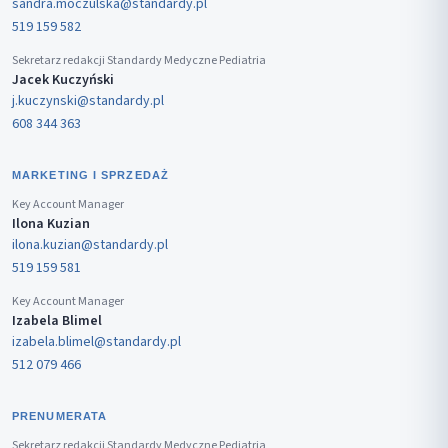
sandra.moczulska@standardy.pl
519 159 582
Sekretarz redakcji Standardy Medyczne Pediatria
Jacek Kuczyński
j.kuczynski@standardy.pl
608 344 363
MARKETING I SPRZEDAŻ
Key Account Manager
Ilona Kuzian
ilona.kuzian@standardy.pl
519 159 581
Key Account Manager
Izabela Blimel
izabela.blimel@standardy.pl
512 079 466
PRENUMERATA
Sekretarz redakcji Standardy Medyczne Pediatria