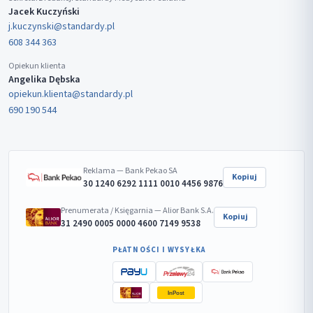
Jacek Kuczyński
j.kuczynski@standardy.pl
608 344 363
Opiekun klienta
Angelika Dębska
opiekun.klienta@standardy.pl
690 190 544
Reklama — Bank Pekao SA
Kopiuj
30 1240 6292 1111 0010 4456 9876
Prenumerata / Księgarnia — Alior Bank S.A.
Kopiuj
31 2490 0005 0000 4600 7149 9538
PŁATNOŚCI I WYSYŁKA
InPost