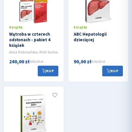
KSIĄŻKA
KSIĄŻKA
Wątroba w czterech
ABC Hepatologii
odsłonach - pakiet 4
dziecięcej
książek
Anna Dobrzańska, Piotr Socha
240,00 zł
90,00 zł
488,00 zł
130,00 zł
KUP
KUP