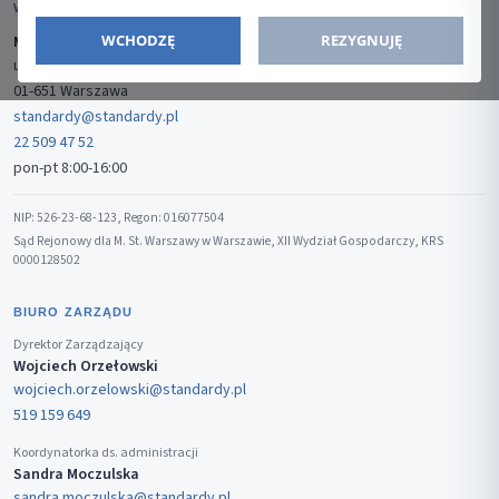
WYDAWCA
WCHODZĘ
REZYGNUJĘ
Media-Press Sp. z o.o.
ul. Gwiaździsta 7B/8
01-651 Warszawa
standardy@standardy.pl
22 509 47 52
pon-pt 8:00-16:00
NIP: 526-23-68-123, Regon: 016077504
Sąd Rejonowy dla M. St. Warszawy w Warszawie, XII Wydział Gospodarczy, KRS
0000128502
BIURO ZARZĄDU
Dyrektor Zarządzający
Wojciech Orzełowski
wojciech.orzelowski@standardy.pl
519 159 649
Koordynatorka ds. administracji
Sandra Moczulska
sandra.moczulska@standardy.pl