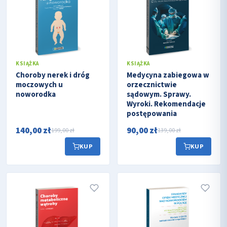
KSIĄŻKA
KSIĄŻKA
Choroby nerek i dróg
Medycyna zabiegowa w
moczowych u
orzecznictwie
noworodka
sądowym. Sprawy.
Wyroki. Rekomendacje
postępowania
140,00 zł
90,00 zł
199,00 zł
139,00 zł
KUP
KUP