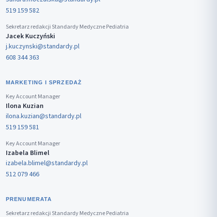
519 159 582
Sekretarz redakcji Standardy Medyczne Pediatria
Jacek Kuczyński
j.kuczynski@standardy.pl
608 344 363
MARKETING I SPRZEDAŻ
Key Account Manager
Ilona Kuzian
ilona.kuzian@standardy.pl
519 159 581
Key Account Manager
Izabela Blimel
izabela.blimel@standardy.pl
512 079 466
PRENUMERATA
Sekretarz redakcji Standardy Medyczne Pediatria