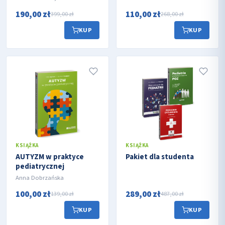
190,00 zł
110,00 zł
399,00 zł
268,00 zł
KUP
KUP
KSIĄŻKA
KSIĄŻKA
AUTYZM w praktyce
Pakiet dla studenta
pediatrycznej
Anna Dobrzańska
100,00 zł
289,00 zł
139,00 zł
487,00 zł
KUP
KUP