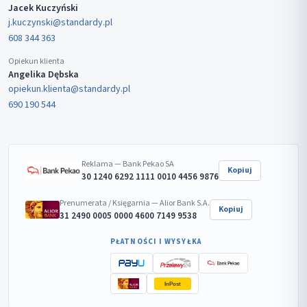
Jacek Kuczyński
j.kuczynski@standardy.pl
608 344 363
Opiekun klienta
Angelika Dębska
opiekun.klienta@standardy.pl
690 190 544
Reklama — Bank Pekao SA
Kopiuj
30 1240 6292 1111 0010 4456 9876
Prenumerata / Księgarnia — Alior Bank S.A.
Kopiuj
31 2490 0005 0000 4600 7149 9538
PŁATNOŚCI I WYSYŁKA
InPost