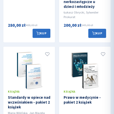
nerkozastępcze u
dzieci i młodzieży
Łukasz Obrycki, Sylwester
Prokurat
280,00 zł
200,00 zł
488,00 zł
249,00 zł
KUP
KUP
KSIĄŻKA
KSIĄŻKA
Standardy w opiece nad
Prawo w medycynie -
wcześniakiem - pakiet 2
pakiet 2 książek
książek
Maria Wilińska, Jan Mazela