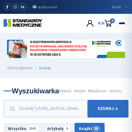
wyślij e-mail
0
0 zł
Strona główna
Szukaj:
Wyszukiwarka
Artykuły · Książki · Aktualności · Autorzy
SZUKAJ
Wszystko
Artykuły
Książki
2841
0
25