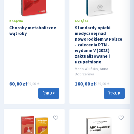
KSIĄŻKA
KSIĄŻKA
Choroby metaboliczne
Standardy opieki
wątroby
medycznej nad
noworodkiem w Polsce
- zalecenia PTN -
wydanie V (2023)
zaktualizowane i
uzupełnione
Maria Wilińska, Anna
Dobrzańska
60,00 zł
160,00 zł
99,00 zł
249,00 zł
KUP
KUP