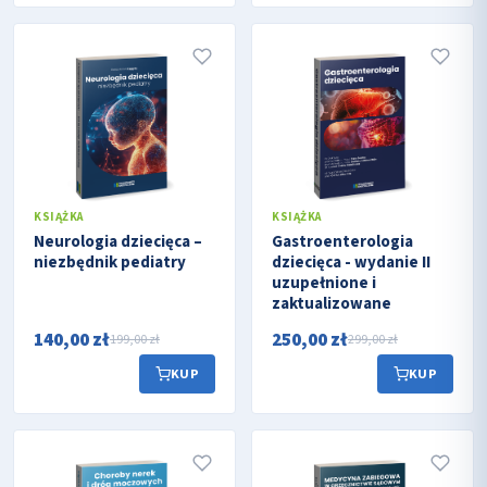
KSIĄŻKA
KSIĄŻKA
Neurologia dziecięca –
Gastroenterologia
niezbędnik pediatry
dziecięca - wydanie II
uzupełnione i
zaktualizowane
140,00 zł
250,00 zł
199,00 zł
299,00 zł
KUP
KUP