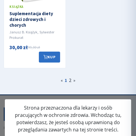
KSIĄŻKA
Suplementacja diety
dzieci zdrowych i
chorych
Janusz B. Książyk, Sylwester
Prokurat
30,00 zł
99,00 zł
KUP
«
1
2
»
Strona przeznaczona dla lekarzy i osób
pracujących w ochronie zdrowia. Wchodząc tu,
potwierdzasz, że jesteś osobą uprawnioną do
ISSN: 2080-5438
przeglądania zawartych na tej stronie treści.