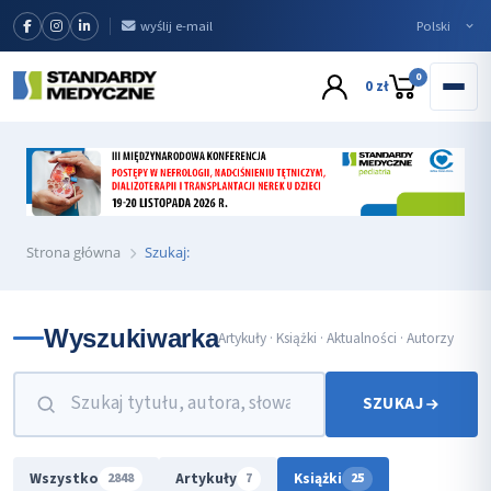
wyślij e-mail
0
0 zł
Strona główna
Szukaj:
Wyszukiwarka
Artykuły · Książki · Aktualności · Autorzy
SZUKAJ
Wszystko
Artykuły
Książki
2848
7
25