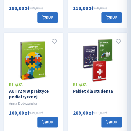
190,00 zł
110,00 zł
399,00 zł
268,00 zł
KUP
KUP
KSIĄŻKA
KSIĄŻKA
AUTYZM w praktyce
Pakiet dla studenta
pediatrycznej
Anna Dobrzańska
100,00 zł
289,00 zł
139,00 zł
487,00 zł
KUP
KUP