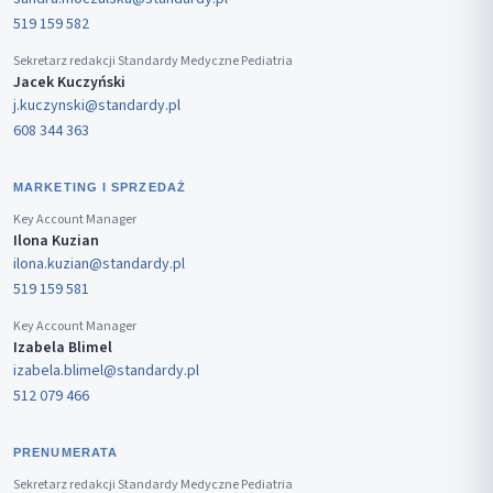
519 159 582
Sekretarz redakcji Standardy Medyczne Pediatria
Jacek Kuczyński
j.kuczynski@standardy.pl
608 344 363
MARKETING I SPRZEDAŻ
Key Account Manager
Ilona Kuzian
ilona.kuzian@standardy.pl
519 159 581
Key Account Manager
Izabela Blimel
izabela.blimel@standardy.pl
512 079 466
PRENUMERATA
Sekretarz redakcji Standardy Medyczne Pediatria