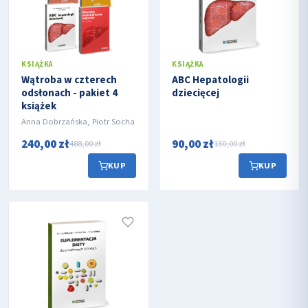
KSIĄŻKA
KSIĄŻKA
Wątroba w czterech
ABC Hepatologii
odsłonach - pakiet 4
dziecięcej
książek
Anna Dobrzańska, Piotr Socha
240,00 zł
90,00 zł
488,00 zł
130,00 zł
KUP
KUP