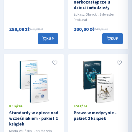
nerkozastępcze u
dzieci i młodzieży
Łukasz Obrycki, Sylwester
Prokurat
280,00 zł
200,00 zł
488,00 zł
249,00 zł
KUP
KUP
KSIĄŻKA
KSIĄŻKA
Standardy w opiece nad
Prawo w medycynie -
wcześniakiem - pakiet 2
pakiet 2 książek
książek
Maria Wilińska, Jan Mazela