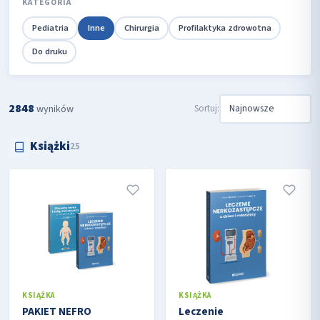
KATEGORIA
Pediatria
Inne
Chirurgia
Profilaktyka zdrowotna
Do druku
2848
Sortuj:
wyników
Książki
25
KSIĄŻKA
KSIĄŻKA
PAKIET NEFRO
Leczenie