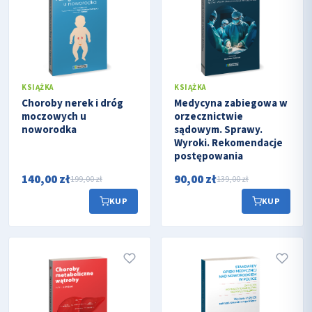
KSIĄŻKA
KSIĄŻKA
Choroby nerek i dróg
Medycyna zabiegowa w
moczowych u
orzecznictwie
noworodka
sądowym. Sprawy.
Wyroki. Rekomendacje
postępowania
140,00 zł
90,00 zł
199,00 zł
139,00 zł
KUP
KUP