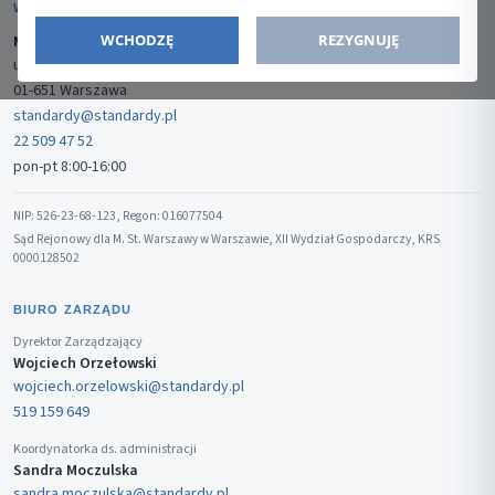
WYDAWCA
WCHODZĘ
REZYGNUJĘ
Media-Press Sp. z o.o.
ul. Gwiaździsta 7B/8
01-651 Warszawa
standardy@standardy.pl
22 509 47 52
pon-pt 8:00-16:00
NIP: 526-23-68-123, Regon: 016077504
Sąd Rejonowy dla M. St. Warszawy w Warszawie, XII Wydział Gospodarczy, KRS
0000128502
BIURO ZARZĄDU
Dyrektor Zarządzający
Wojciech Orzełowski
wojciech.orzelowski@standardy.pl
519 159 649
Koordynatorka ds. administracji
Sandra Moczulska
sandra.moczulska@standardy.pl