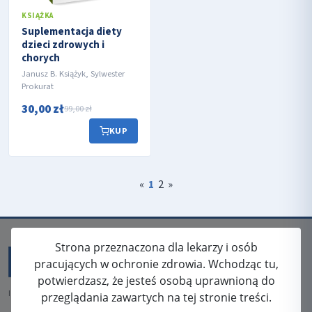
KSIĄŻKA
Suplementacja diety
dzieci zdrowych i
chorych
Janusz B. Książyk, Sylwester
Prokurat
30,00 zł
99,00 zł
KUP
«
1
2
»
Strona przeznaczona dla lekarzy i osób
pracujących w ochronie zdrowia. Wchodząc tu,
potwierdzasz, że jesteś osobą uprawnioną do
ISSN: 2080-5438
przeglądania zawartych na tej stronie treści.