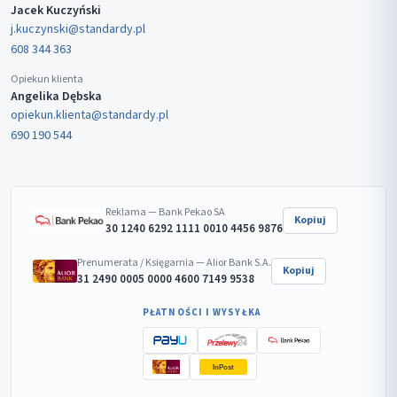
Jacek Kuczyński
j.kuczynski@standardy.pl
608 344 363
Opiekun klienta
Angelika Dębska
opiekun.klienta@standardy.pl
690 190 544
Reklama — Bank Pekao SA
Kopiuj
30 1240 6292 1111 0010 4456 9876
Prenumerata / Księgarnia — Alior Bank S.A.
Kopiuj
31 2490 0005 0000 4600 7149 9538
PŁATNOŚCI I WYSYŁKA
InPost