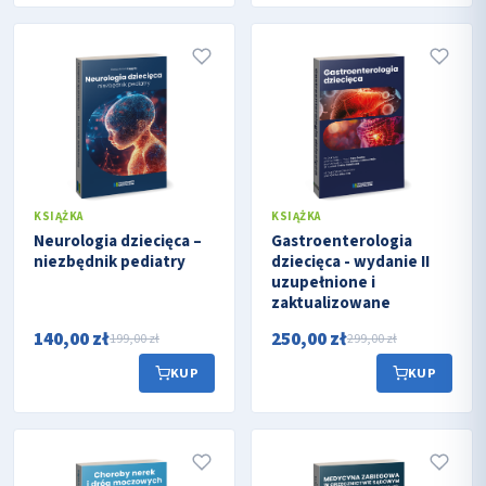
KSIĄŻKA
KSIĄŻKA
Neurologia dziecięca –
Gastroenterologia
niezbędnik pediatry
dziecięca - wydanie II
uzupełnione i
zaktualizowane
140,00 zł
250,00 zł
199,00 zł
299,00 zł
KUP
KUP