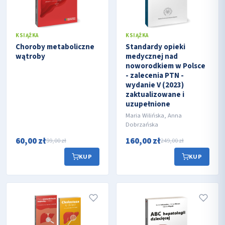
KSIĄŻKA
KSIĄŻKA
Choroby metaboliczne
Standardy opieki
wątroby
medycznej nad
noworodkiem w Polsce
- zalecenia PTN -
wydanie V (2023)
zaktualizowane i
uzupełnione
Maria Wilińska, Anna
Dobrzańska
60,00 zł
160,00 zł
99,00 zł
249,00 zł
KUP
KUP