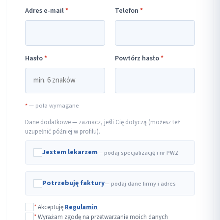
Adres e-mail
*
Telefon
*
Hasło
*
Powtórz hasło
*
*
— pola wymagane
Dane dodatkowe — zaznacz, jeśli Cię dotyczą (możesz też
uzupełnić później w profilu).
Jestem lekarzem
— podaj specjalizację i nr PWZ
Potrzebuję faktury
— podaj dane firmy i adres
*
Akceptuję
Regulamin
*
Wyrażam zgodę na przetwarzanie moich danych