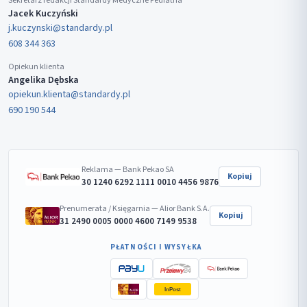
Sekretarz redakcji Standardy Medyczne Pediatria
Jacek Kuczyński
j.kuczynski@standardy.pl
608 344 363
Opiekun klienta
Angelika Dębska
opiekun.klienta@standardy.pl
690 190 544
Reklama — Bank Pekao SA
Kopiuj
30 1240 6292 1111 0010 4456 9876
Prenumerata / Księgarnia — Alior Bank S.A.
Kopiuj
31 2490 0005 0000 4600 7149 9538
PŁATNOŚCI I WYSYŁKA
InPost