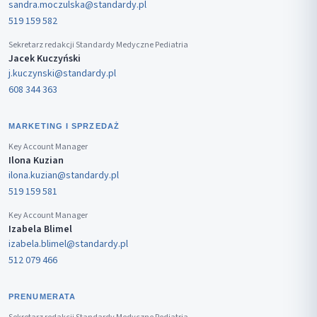
sandra.moczulska@standardy.pl
519 159 582
Sekretarz redakcji Standardy Medyczne Pediatria
Jacek Kuczyński
j.kuczynski@standardy.pl
608 344 363
MARKETING I SPRZEDAŻ
Key Account Manager
Ilona Kuzian
ilona.kuzian@standardy.pl
519 159 581
Key Account Manager
Izabela Blimel
izabela.blimel@standardy.pl
512 079 466
PRENUMERATA