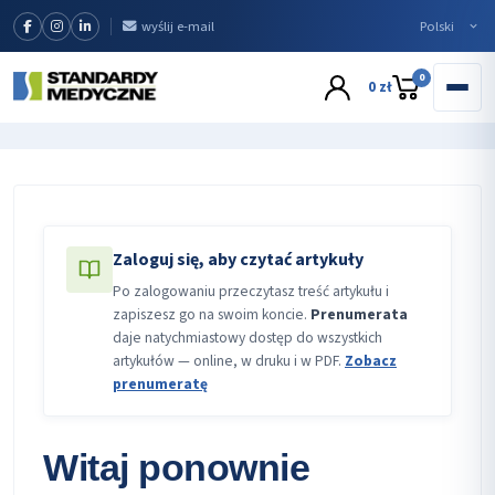
wyślij e-mail
0
0 zł
Zaloguj się, aby czytać artykuły
Po zalogowaniu przeczytasz treść artykułu i
zapiszesz go na swoim koncie.
Prenumerata
daje natychmiastowy dostęp do wszystkich
artykułów — online, w druku i w PDF.
Zobacz
prenumeratę
Witaj ponownie