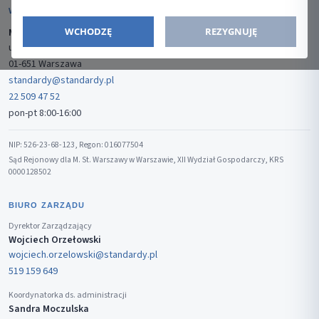
WYDAWCA
WCHODZĘ
REZYGNUJĘ
Media-Press Sp. z o.o.
ul. Gwiaździsta 7B/8
01-651 Warszawa
standardy@standardy.pl
22 509 47 52
pon-pt 8:00-16:00
NIP: 526-23-68-123, Regon: 016077504
Sąd Rejonowy dla M. St. Warszawy w Warszawie, XII Wydział Gospodarczy, KRS
0000128502
BIURO ZARZĄDU
Dyrektor Zarządzający
Wojciech Orzełowski
wojciech.orzelowski@standardy.pl
519 159 649
Koordynatorka ds. administracji
Sandra Moczulska