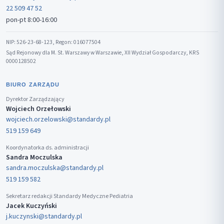
22 509 47 52
pon-pt 8:00-16:00
NIP: 526-23-68-123, Regon: 016077504
Sąd Rejonowy dla M. St. Warszawy w Warszawie, XII Wydział Gospodarczy, KRS
0000128502
BIURO ZARZĄDU
Dyrektor Zarządzający
Wojciech Orzełowski
wojciech.orzelowski@standardy.pl
519 159 649
Koordynatorka ds. administracji
Sandra Moczulska
sandra.moczulska@standardy.pl
519 159 582
Sekretarz redakcji Standardy Medyczne Pediatria
Jacek Kuczyński
j.kuczynski@standardy.pl