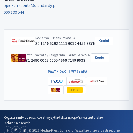
opiekun.klienta@standardy.pl
690 190 544
Reklama — Bank Pekao SA
Kopiuj
30 1240 6292 1111 0010 4456 9876
Prenumerata / Księgarnia — Alior Bank S.A.
Kopiuj
31 2490 0005 0000 4600 7149 9538
PŁATNOŚCI I WYSYŁKA
InPost
Regulamin
Płatności
Koszt wysyłki
Reklamacje
Prawa autorskie
Ochrona danych
© 2026 Media-Press Sp. z o.o. Wszelkie prawa zastrzeżone.