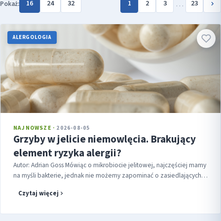
…
16
24
32
1
2
3
23
Pokaż:
ALERGOLOGIA
NAJNOWSZE ·
2026-08-05
Grzyby w jelicie niemowlęcia. Brakujący
element ryzyka alergii?
Autor: Adrian Goss Mówiąc o mikrobiocie jelitowej, najczęściej mamy
na myśli bakterie, jednak nie możemy zapominać o zasiedlających
przewód pokarmowy grzybach (mykobiomie). Dotychczas
Czytaj więcej
pozostawały...