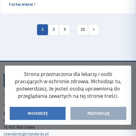
Czytaj więcej
…
1
2
3
23
Strona przeznaczona dla lekarzy i osób
pracujących w ochronie zdrowia. Wchodząc tu,
potwierdzasz, że jesteś osobą uprawnioną do
ISSN: 2080-5438
przeglądania zawartych na tej stronie treści.
WYDAWCA
WCHODZĘ
REZYGNUJĘ
Media-Press Sp. z o.o.
ul. Gwiaździsta 7B/8
01-651 Warszawa
standardy@standardy.pl