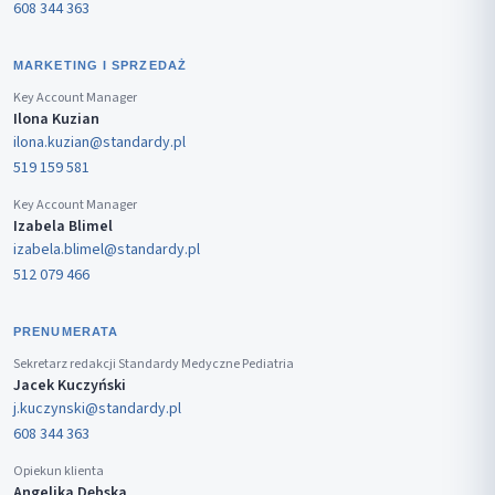
608 344 363
MARKETING I SPRZEDAŻ
Key Account Manager
Ilona Kuzian
ilona.kuzian@standardy.pl
519 159 581
Key Account Manager
Izabela Blimel
izabela.blimel@standardy.pl
512 079 466
PRENUMERATA
Sekretarz redakcji Standardy Medyczne Pediatria
Jacek Kuczyński
j.kuczynski@standardy.pl
608 344 363
Opiekun klienta
Angelika Dębska