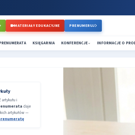
MATERIAŁY EDUKACYJNE
PRENUMERUJ
PRENUMERATA
KSIĘGARNIA
KONFERENCJE
INFORMACJE O PR
ykuły
artykułu i
renumerata
daje
kich artykułów —
prenumeratę