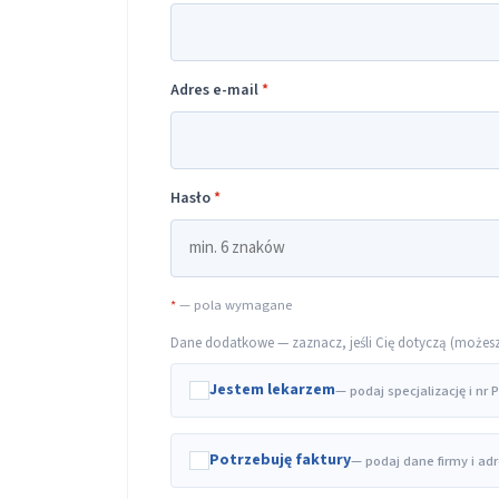
Adres e-mail
*
Hasło
*
*
— pola wymagane
Dane dodatkowe — zaznacz, jeśli Cię dotyczą (możesz t
Jestem lekarzem
— podaj specjalizację i nr
Potrzebuję faktury
— podaj dane firmy i ad