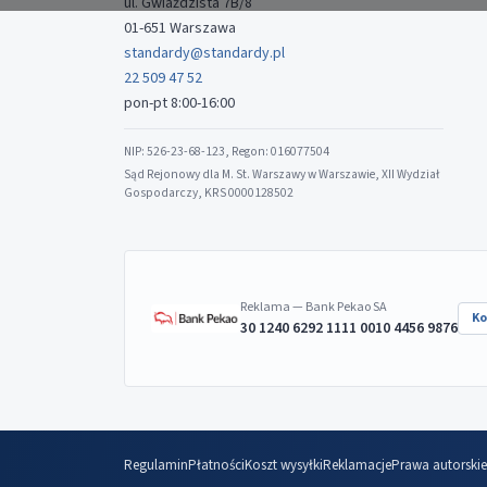
ul. Gwiaździsta 7B/8
01-651 Warszawa
standardy@standardy.pl
22 509 47 52
pon-pt 8:00-16:00
NIP: 526-23-68-123, Regon: 016077504
Sąd Rejonowy dla M. St. Warszawy w Warszawie, XII Wydział
Gospodarczy, KRS 0000128502
Reklama — Bank Pekao SA
Ko
30 1240 6292 1111 0010 4456 9876
Regulamin
Płatności
Koszt wysyłki
Reklamacje
Prawa autorskie