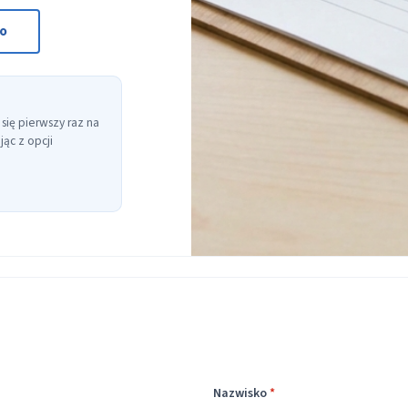
to
 się pierwszy raz na
ąc z opcji
Nazwisko
*