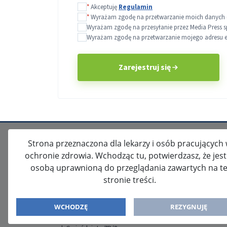
*
Akceptuję
Regulamin
*
Wyrażam zgodę na przetwarzanie moich danych o
Wyrażam zgodę na przesyłanie przez Media Press s
Wyrażam zgodę na przetwarzanie mojego adresu e-m
Zarejestruj się
Strona przeznaczona dla lekarzy i osób pracujących
ochronie zdrowia. Wchodząc tu, potwierdzasz, że jes
osobą uprawnioną do przeglądania zawartych na te
stronie treści.
ISSN: 2080-5438
WYDAWCA
WCHODZĘ
REZYGNUJĘ
Media-Press Sp. z o.o.