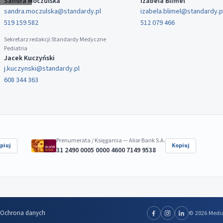
Sandra Moczulska
Izabela Blimel
sandra.moczulska@standardy.pl
izabela.blimel@standardy.p
519 159 582
512 079 466
Sekretarz redakcji Standardy Medyczne
Pediatria
Jacek Kuczyński
j.kuczynski@standardy.pl
608 344 363
Prenumerata / Księgarnia — Alior Bank S.A.
piuj
Kopiuj
31 2490 0005 0000 4600 7149 9538
Ochrona danych
© 2026 Media