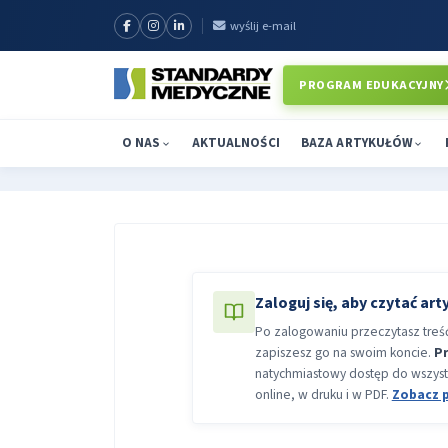
wyślij e-mail
PROGRAM EDUKACYJNY
O NAS
AKTUALNOŚCI
BAZA ARTYKUŁÓW
Zaloguj się, aby czytać art
Po zalogowaniu przeczytasz treść 
zapiszesz go na swoim koncie.
P
natychmiastowy dostęp do wszyst
online, w druku i w PDF.
Zobacz 