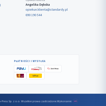
Opiekun klienta
Angelika Dębska
l
opiekun.klienta@standardy.pl
690 190 544
PŁATNOŚCI I WYSYŁKA
InPost
-Press Sp. z o.o. Wszelkie prawa zastrzeżone.
Wykonanie: