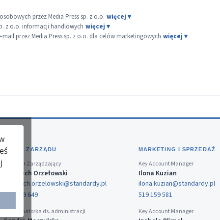
sobowych przez Media Press sp. z o.o.
p. z o.o. informacji handlowych
ail przez Media Press sp. z o.o. dla celów marketingowych
 w
teś
BIURO ZARZĄDU
MARKETING I SPRZEDAŻ
j
Dyrektor Zarządzający
Key Account Manager
Wojciech Orzełowski
Ilona Kuzian
wojciech.orzelowski@standardy.pl
ilona.kuzian@standardy.pl
519 159 649
519 159 581
Koordynatorka ds. administracji
Key Account Manager