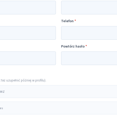
Telefon
*
Powtórz hasło
*
eż uzupełnić później w profilu).
 PWZ
res