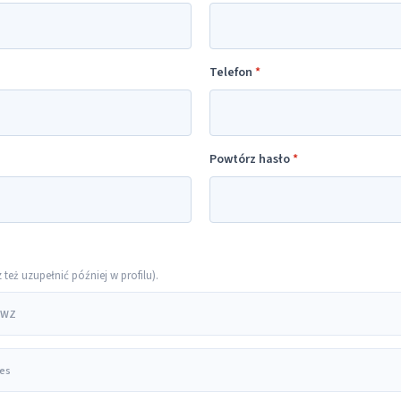
Telefon
*
Powtórz hasło
*
eż uzupełnić później w profilu).
 PWZ
res