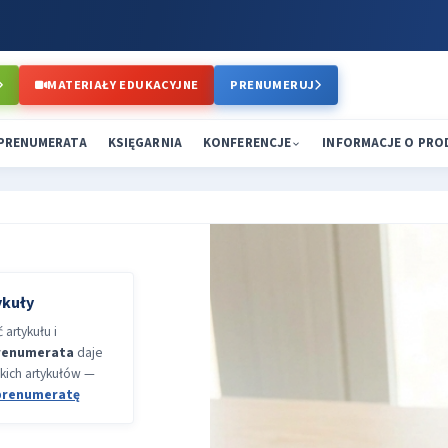
MATERIAŁY EDUKACYJNE
PRENUMERUJ
PRENUMERATA
KSIĘGARNIA
KONFERENCJE
INFORMACJE O PR
ykuły
artykułu i
renumerata
daje
kich artykułów —
prenumeratę