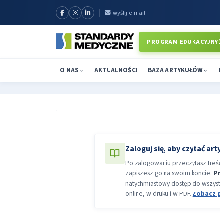
wyślij e-mail
PROGRAM EDUKACYJNY
O NAS
AKTUALNOŚCI
BAZA ARTYKUŁÓW
Zaloguj się, aby czytać art
Po zalogowaniu przeczytasz treść 
zapiszesz go na swoim koncie.
P
natychmiastowy dostęp do wszyst
online, w druku i w PDF.
Zobacz 