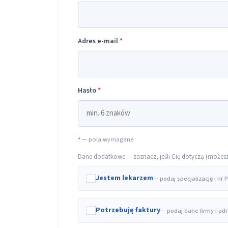
Adres e-mail
*
Hasło
*
*
— pola wymagane
Dane dodatkowe — zaznacz, jeśli Cię dotyczą (możesz t
Jestem lekarzem
— podaj specjalizację i nr
Potrzebuję faktury
— podaj dane firmy i ad