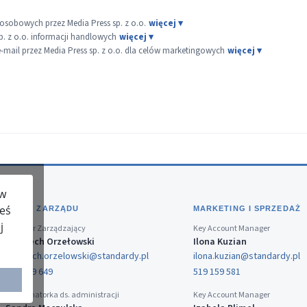
sobowych przez Media Press sp. z o.o.
p. z o.o. informacji handlowych
ail przez Media Press sp. z o.o. dla celów marketingowych
 w
teś
BIURO ZARZĄDU
MARKETING I SPRZEDAŻ
j
Dyrektor Zarządzający
Key Account Manager
Wojciech Orzełowski
Ilona Kuzian
wojciech.orzelowski@standardy.pl
ilona.kuzian@standardy.pl
519 159 649
519 159 581
Koordynatorka ds. administracji
Key Account Manager