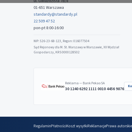
ul. Gwiaździsta 7B/8
01-651 Warszawa
standardy@standardy.pl
22 509 47 52
pon-pt 8:00-16:00
NIP: 526-23-68-123, Regon: 016077504
Sąd Rejonowy dla M. St. Warszawy w Warszawie, XII Wydział
Gospodarczy, KRS 0000128502
Reklama — Bank Pekao SA
Ko
30 1240 6292 1111 0010 4456 9876
Regulamin
Płatności
Koszt wysyłki
Reklamacje
Prawa autorskie