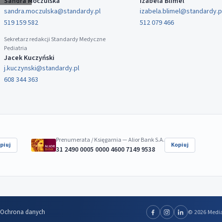
Sandra Moczulska
Izabela Blimel
sandra.moczulska@standardy.pl
izabela.blimel@standardy.p
519 159 582
512 079 466
Sekretarz redakcji Standardy Medyczne
Pediatria
Jacek Kuczyński
j.kuczynski@standardy.pl
608 344 363
Prenumerata / Księgarnia — Alior Bank S.A.
piuj
Kopiuj
31 2490 0005 0000 4600 7149 9538
Ochrona danych
© 2026 Media