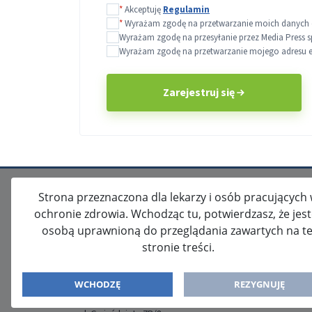
*
Akceptuję
Regulamin
*
Wyrażam zgodę na przetwarzanie moich danych o
Wyrażam zgodę na przesyłanie przez Media Press s
Wyrażam zgodę na przetwarzanie mojego adresu e-m
Zarejestruj się
Strona przeznaczona dla lekarzy i osób pracujących
ochronie zdrowia. Wchodząc tu, potwierdzasz, że jes
osobą uprawnioną do przeglądania zawartych na te
stronie treści.
ISSN: 2080-5438
WYDAWCA
WCHODZĘ
REZYGNUJĘ
Media-Press Sp. z o.o.