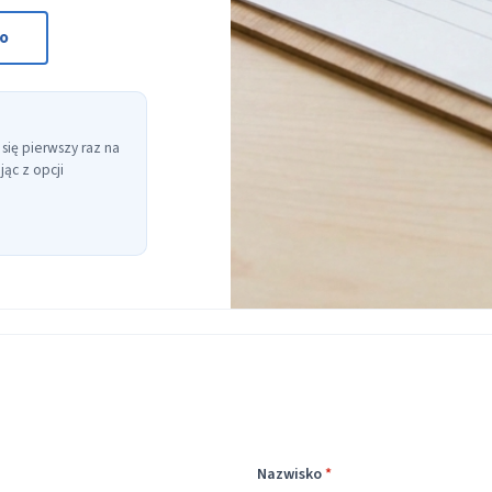
to
 się pierwszy raz na
ąc z opcji
Nazwisko
*