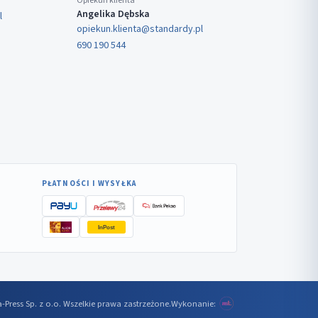
Opiekun klienta
Angelika Dębska
l
opiekun.klienta@standardy.pl
690 190 544
PŁATNOŚCI I WYSYŁKA
InPost
-Press Sp. z o.o. Wszelkie prawa zastrzeżone.
Wykonanie: