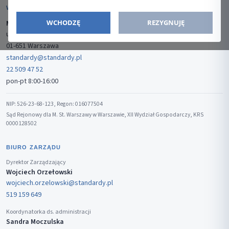
WYDAWCA
WCHODZĘ
REZYGNUJĘ
Media-Press Sp. z o.o.
ul. Gwiaździsta 7B/8
01-651 Warszawa
standardy@standardy.pl
22 509 47 52
pon-pt 8:00-16:00
NIP: 526-23-68-123, Regon: 016077504
Sąd Rejonowy dla M. St. Warszawy w Warszawie, XII Wydział Gospodarczy, KRS
0000128502
BIURO ZARZĄDU
Dyrektor Zarządzający
Wojciech Orzełowski
wojciech.orzelowski@standardy.pl
519 159 649
Koordynatorka ds. administracji
Sandra Moczulska