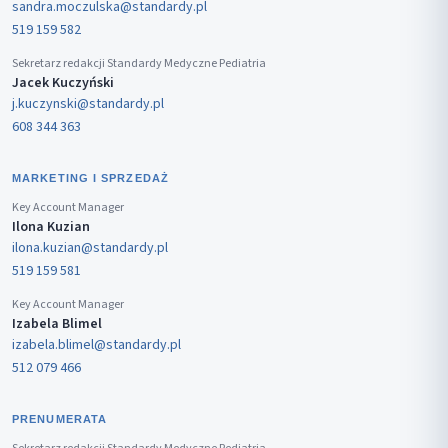
sandra.moczulska@standardy.pl
519 159 582
Sekretarz redakcji Standardy Medyczne Pediatria
Jacek Kuczyński
j.kuczynski@standardy.pl
608 344 363
MARKETING I SPRZEDAŻ
Key Account Manager
Ilona Kuzian
ilona.kuzian@standardy.pl
519 159 581
Key Account Manager
Izabela Blimel
izabela.blimel@standardy.pl
512 079 466
PRENUMERATA