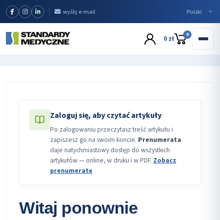
wyślij e-mail
0
0 zł
Zaloguj się, aby czytać artykuły
Po zalogowaniu przeczytasz treść artykułu i
zapiszesz go na swoim koncie.
Prenumerata
daje natychmiastowy dostęp do wszystkich
artykułów — online, w druku i w PDF.
Zobacz
prenumeratę
Witaj ponownie