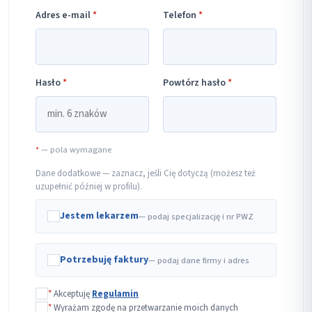
Adres e-mail
*
Telefon
*
Hasło
*
Powtórz hasło
*
*
— pola wymagane
Dane dodatkowe — zaznacz, jeśli Cię dotyczą (możesz też
uzupełnić później w profilu).
Jestem lekarzem
— podaj specjalizację i nr PWZ
Potrzebuję faktury
— podaj dane firmy i adres
*
Akceptuję
Regulamin
*
Wyrażam zgodę na przetwarzanie moich danych