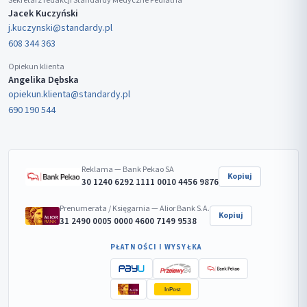
Sekretarz redakcji Standardy Medyczne Pediatria
Jacek Kuczyński
j.kuczynski@standardy.pl
608 344 363
Opiekun klienta
Angelika Dębska
opiekun.klienta@standardy.pl
690 190 544
Reklama — Bank Pekao SA
Kopiuj
30 1240 6292 1111 0010 4456 9876
Prenumerata / Księgarnia — Alior Bank S.A.
Kopiuj
31 2490 0005 0000 4600 7149 9538
PŁATNOŚCI I WYSYŁKA
InPost