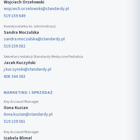
Wojciech Orzełowski
wojciech.orzelowski@standardy.pl
519 159 649
Koordynatorka ds. administracji
Sandra Moczulska
sandra.moczulska@standardy.pl
519 159 582
Sekretarz redakcji Standardy Medyczne Pediatria
Jacek Kuczyński
j.kuczynski@standardy.pl
608 344 363
MARKETING I SPRZEDAŻ
Key Account Manager
Ilona Kuzian
ilona.kuzian@standardy.pl
519 159 581
Key Account Manager
Izabela Blimel