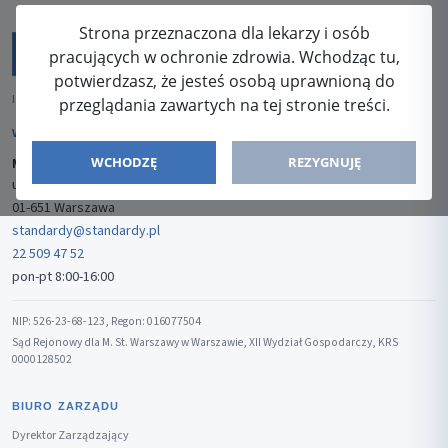
Strona przeznaczona dla lekarzy i osób
pracujących w ochronie zdrowia. Wchodząc tu,
potwierdzasz, że jesteś osobą uprawnioną do
ISSN: 2080-5438
przeglądania zawartych na tej stronie treści.
WYDAWCA
WCHODZĘ
REZYGNUJĘ
Media-Press Sp. z o.o.
ul. Gwiaździsta 7B/8
01-651 Warszawa
standardy@standardy.pl
22 509 47 52
pon-pt 8:00-16:00
NIP: 526-23-68-123, Regon: 016077504
Sąd Rejonowy dla M. St. Warszawy w Warszawie, XII Wydział Gospodarczy, KRS
0000128502
BIURO ZARZĄDU
Dyrektor Zarządzający