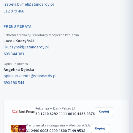
izabela.blimel@standardy.pl
512 079 466
PRENUMERATA
Sekretarz redakcji Standardy Medyczne Pediatria
Jacek Kuczyński
j.kuczynski@standardy.pl
608 344 363
Opiekun klienta
Angelika Dębska
opiekun.klienta@standardy.pl
690 190 544
Reklama — Bank Pekao SA
Kopiuj
30 1240 6292 1111 0010 4456 9876
Prenumerata / Księgarnia — Alior Bank S.A.
Kopiuj
31 2490 0005 0000 4600 7149 9538