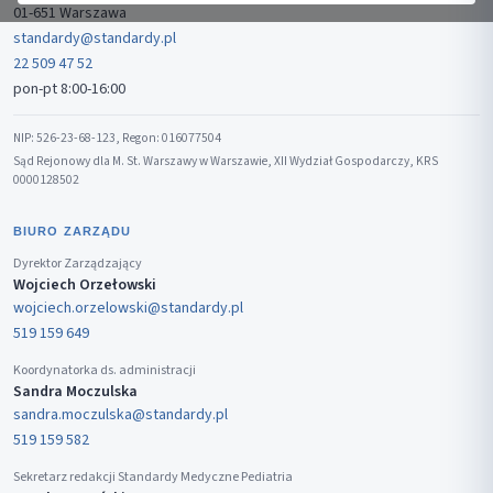
01-651 Warszawa
standardy@standardy.pl
22 509 47 52
pon-pt 8:00-16:00
NIP: 526-23-68-123, Regon: 016077504
Sąd Rejonowy dla M. St. Warszawy w Warszawie, XII Wydział Gospodarczy, KRS
0000128502
BIURO ZARZĄDU
Dyrektor Zarządzający
Wojciech Orzełowski
wojciech.orzelowski@standardy.pl
519 159 649
Koordynatorka ds. administracji
Sandra Moczulska
sandra.moczulska@standardy.pl
519 159 582
Sekretarz redakcji Standardy Medyczne Pediatria