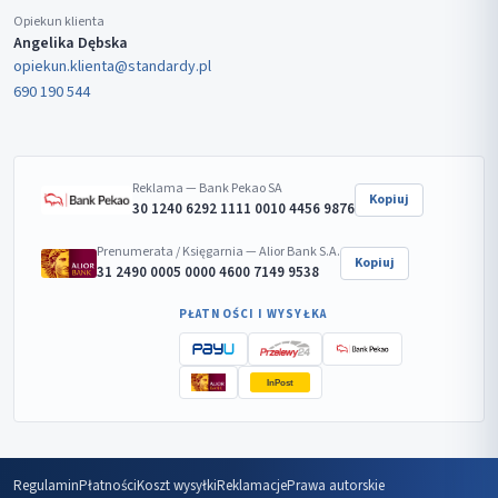
Opiekun klienta
Angelika Dębska
opiekun.klienta@standardy.pl
690 190 544
Reklama — Bank Pekao SA
Kopiuj
30 1240 6292 1111 0010 4456 9876
Prenumerata / Księgarnia — Alior Bank S.A.
Kopiuj
31 2490 0005 0000 4600 7149 9538
PŁATNOŚCI I WYSYŁKA
InPost
Regulamin
Płatności
Koszt wysyłki
Reklamacje
Prawa autorskie