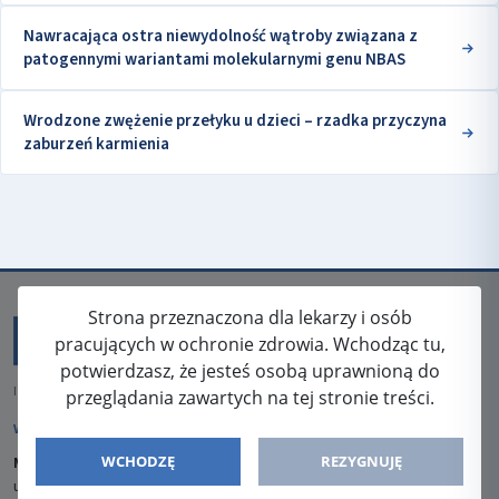
Nawracająca ostra niewydolność wątroby związana z
patogennymi wariantami molekularnymi genu NBAS
Wrodzone zwężenie przełyku u dzieci – rzadka przyczyna
zaburzeń karmienia
Strona przeznaczona dla lekarzy i osób
pracujących w ochronie zdrowia. Wchodząc tu,
potwierdzasz, że jesteś osobą uprawnioną do
ISSN: 2080-5438
przeglądania zawartych na tej stronie treści.
WYDAWCA
WCHODZĘ
REZYGNUJĘ
Media-Press Sp. z o.o.
ul. Gwiaździsta 7B/8