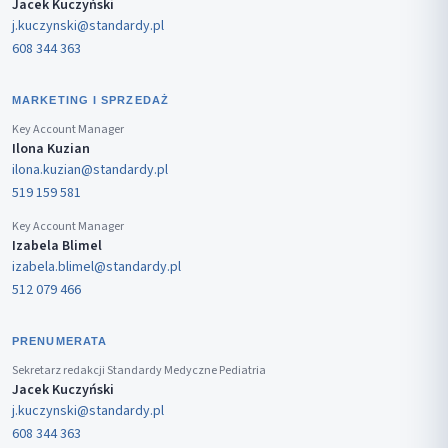
Jacek Kuczyński
j.kuczynski@standardy.pl
608 344 363
MARKETING I SPRZEDAŻ
Key Account Manager
Ilona Kuzian
ilona.kuzian@standardy.pl
519 159 581
Key Account Manager
Izabela Blimel
izabela.blimel@standardy.pl
512 079 466
PRENUMERATA
Sekretarz redakcji Standardy Medyczne Pediatria
Jacek Kuczyński
j.kuczynski@standardy.pl
608 344 363