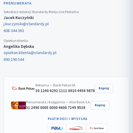
PRENUMERATA
Sekretarz redakcji Standardy Medyczne Pediatria
Jacek Kuczyński
j.kuczynski@standardy.pl
608 344 363
Opiekun klienta
Angelika Dębska
opiekun.klienta@standardy.pl
690 190 544
Reklama — Bank Pekao SA
Kopiuj
30 1240 6292 1111 0010 4456 9876
Prenumerata / Księgarnia — Alior Bank S.A.
Kopiuj
31 2490 0005 0000 4600 7149 9538
PŁATNOŚCI I WYSYŁKA