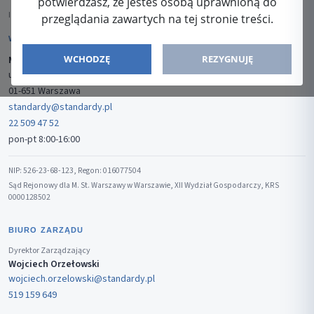
potwierdzasz, że jesteś osobą uprawnioną do
ISSN: 2080-5438
przeglądania zawartych na tej stronie treści.
WYDAWCA
WCHODZĘ
REZYGNUJĘ
Media-Press Sp. z o.o.
ul. Gwiaździsta 7B/8
01-651 Warszawa
standardy@standardy.pl
22 509 47 52
pon-pt 8:00-16:00
NIP: 526-23-68-123, Regon: 016077504
Sąd Rejonowy dla M. St. Warszawy w Warszawie, XII Wydział Gospodarczy, KRS
0000128502
BIURO ZARZĄDU
Dyrektor Zarządzający
Wojciech Orzełowski
wojciech.orzelowski@standardy.pl
519 159 649