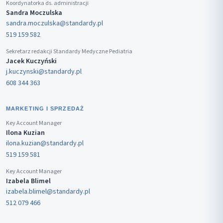
Koordynatorka ds. administracji
Sandra Moczulska
sandra.moczulska@standardy.pl
519 159 582
Sekretarz redakcji Standardy Medyczne Pediatria
Jacek Kuczyński
j.kuczynski@standardy.pl
608 344 363
MARKETING I SPRZEDAŻ
Key Account Manager
Ilona Kuzian
ilona.kuzian@standardy.pl
519 159 581
Key Account Manager
Izabela Blimel
izabela.blimel@standardy.pl
512 079 466