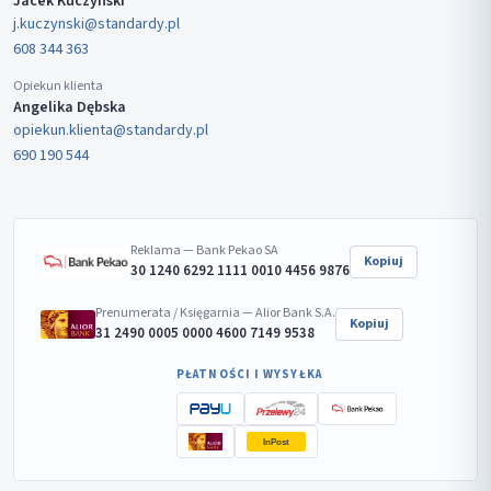
Jacek Kuczyński
j.kuczynski@standardy.pl
608 344 363
Opiekun klienta
Angelika Dębska
opiekun.klienta@standardy.pl
690 190 544
Reklama — Bank Pekao SA
Kopiuj
30 1240 6292 1111 0010 4456 9876
Prenumerata / Księgarnia — Alior Bank S.A.
Kopiuj
31 2490 0005 0000 4600 7149 9538
PŁATNOŚCI I WYSYŁKA
InPost