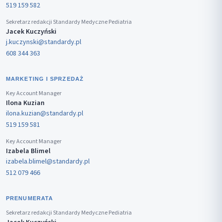
519 159 582
Sekretarz redakcji Standardy Medyczne Pediatria
Jacek Kuczyński
j.kuczynski@standardy.pl
608 344 363
MARKETING I SPRZEDAŻ
Key Account Manager
Ilona Kuzian
ilona.kuzian@standardy.pl
519 159 581
Key Account Manager
Izabela Blimel
izabela.blimel@standardy.pl
512 079 466
PRENUMERATA
Sekretarz redakcji Standardy Medyczne Pediatria