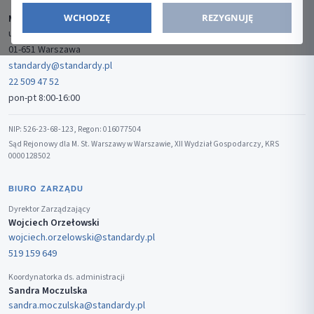
WCHODZĘ
REZYGNUJĘ
Media-Press Sp. z o.o.
ul. Gwiaździsta 7B/8
01-651 Warszawa
standardy@standardy.pl
22 509 47 52
pon-pt 8:00-16:00
NIP: 526-23-68-123, Regon: 016077504
Sąd Rejonowy dla M. St. Warszawy w Warszawie, XII Wydział Gospodarczy, KRS
0000128502
BIURO ZARZĄDU
Dyrektor Zarządzający
Wojciech Orzełowski
wojciech.orzelowski@standardy.pl
519 159 649
Koordynatorka ds. administracji
Sandra Moczulska
sandra.moczulska@standardy.pl