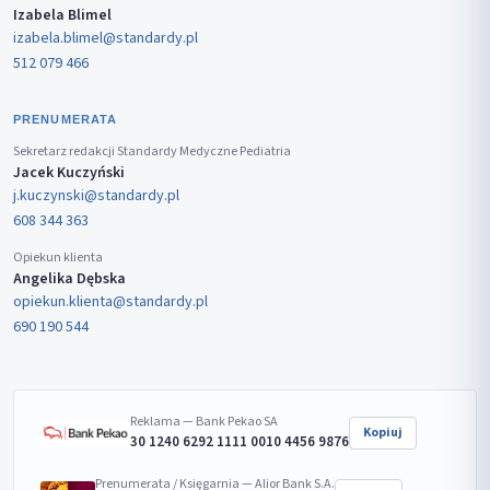
Izabela Blimel
izabela.blimel@standardy.pl
512 079 466
PRENUMERATA
Sekretarz redakcji Standardy Medyczne Pediatria
Jacek Kuczyński
j.kuczynski@standardy.pl
608 344 363
Opiekun klienta
Angelika Dębska
opiekun.klienta@standardy.pl
690 190 544
Reklama — Bank Pekao SA
Kopiuj
30 1240 6292 1111 0010 4456 9876
Prenumerata / Księgarnia — Alior Bank S.A.