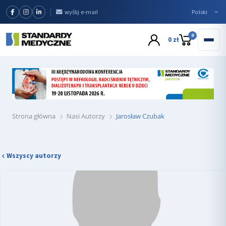
wyślij e-mail
0
0 zł
Strona główna
Nasi Autorzy
Jarosław Czubak
Wszyscy autorzy