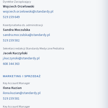
Dyrektor Zarządzający
Wojciech Orzełowski
wojciech.orzelowski@standardy.pl
519 159 649
Koordynatorka ds. administracji
Sandra Moczulska
sandra.moczulska@standardy.pl
519 159 582
Sekretarz redakcji Standardy Medyczne Pediatria
Jacek Kuczyński
j.kuczynski@standardy.pl
608 344 363
MARKETING I SPRZEDAŻ
Key Account Manager
Ilona Kuzian
ilona.kuzian@standardy.pl
519 159 581
Key Account Manager