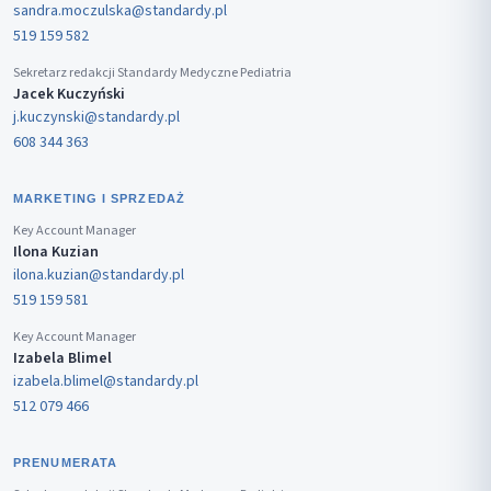
sandra.moczulska@standardy.pl
519 159 582
Sekretarz redakcji Standardy Medyczne Pediatria
Jacek Kuczyński
j.kuczynski@standardy.pl
608 344 363
MARKETING I SPRZEDAŻ
Key Account Manager
Ilona Kuzian
ilona.kuzian@standardy.pl
519 159 581
Key Account Manager
Izabela Blimel
izabela.blimel@standardy.pl
512 079 466
PRENUMERATA