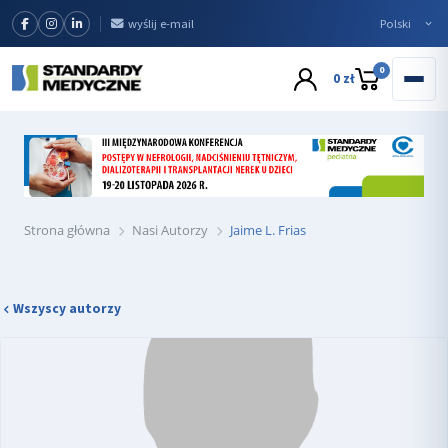
wyślij e-mail
0
0 zł
Strona główna
Nasi Autorzy
Jaime L. Frias
Wszyscy autorzy