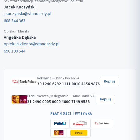
Sekretarz redakcji Standardy Medyczne Pediatria
Jacek Kuczyński
j.kuczynski@standardy.pl
608 344 363
Opiekun klienta
Angelika Dębska
opiekun.klienta@standardy.pl
690 190 544
Reklama — Bank Pekao SA
Kopiuj
30 1240 6292 1111 0010 4456 9876
Prenumerata / Księgarnia — Alior Bank S.A.
Kopiuj
31 2490 0005 0000 4600 7149 9538
PŁATNOŚCI I WYSYŁKA
InPost