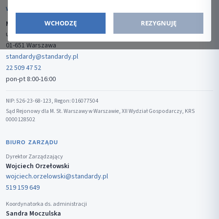
WYDAWCA
WCHODZĘ
REZYGNUJĘ
Media-Press Sp. z o.o.
ul. Gwiaździsta 7B/8
01-651 Warszawa
standardy@standardy.pl
22 509 47 52
pon-pt 8:00-16:00
NIP: 526-23-68-123, Regon: 016077504
Sąd Rejonowy dla M. St. Warszawy w Warszawie, XII Wydział Gospodarczy, KRS
0000128502
BIURO ZARZĄDU
Dyrektor Zarządzający
Wojciech Orzełowski
wojciech.orzelowski@standardy.pl
519 159 649
Koordynatorka ds. administracji
Sandra Moczulska