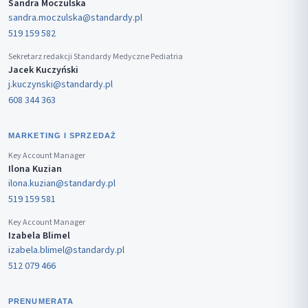
Sandra Moczulska
sandra.moczulska@standardy.pl
519 159 582
Sekretarz redakcji Standardy Medyczne Pediatria
Jacek Kuczyński
j.kuczynski@standardy.pl
608 344 363
MARKETING I SPRZEDAŻ
Key Account Manager
Ilona Kuzian
ilona.kuzian@standardy.pl
519 159 581
Key Account Manager
Izabela Blimel
izabela.blimel@standardy.pl
512 079 466
PRENUMERATA