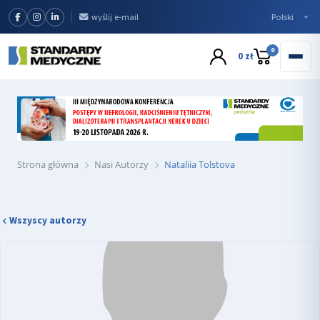
wyślij e-mail
0
0 zł
Strona główna
Nasi Autorzy
Nataliia Tolstova
Wszyscy autorzy