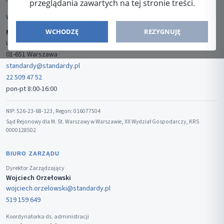
ISSN: 2080-5438
przeglądania zawartych na tej stronie treści.
WYDAWCA
WCHODZĘ
REZYGNUJĘ
Media-Press Sp. z o.o.
ul. Gwiaździsta 7B/8
01-651 Warszawa
standardy@standardy.pl
22 509 47 52
pon-pt 8:00-16:00
NIP: 526-23-68-123, Regon: 016077504
Sąd Rejonowy dla M. St. Warszawy w Warszawie, XII Wydział Gospodarczy, KRS
0000128502
BIURO ZARZĄDU
Dyrektor Zarządzający
Wojciech Orzełowski
wojciech.orzelowski@standardy.pl
519 159 649
Koordynatorka ds. administracji