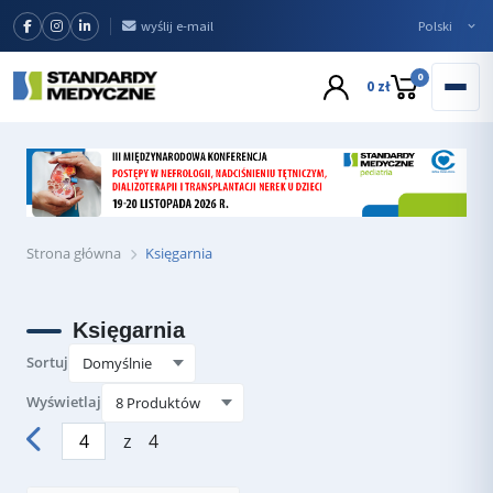
wyślij e-mail
0
0 zł
Strona główna
Księgarnia
Księgarnia
Sortuj
Wyświetlaj
z
4