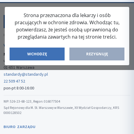
Strona przeznaczona dla lekarzy i osób
pracujących w ochronie zdrowia. Wchodząc tu,
potwierdzasz, że jesteś osobą uprawnioną do
ISSN: 2080-5438
przeglądania zawartych na tej stronie treści.
WYDAWCA
WCHODZĘ
REZYGNUJĘ
Media-Press Sp. z o.o.
ul. Gwiaździsta 7B/8
01-651 Warszawa
standardy@standardy.pl
22 509 47 52
pon-pt 8:00-16:00
NIP: 526-23-68-123, Regon: 016077504
Sąd Rejonowy dla M. St. Warszawy w Warszawie, XII Wydział Gospodarczy, KRS
0000128502
BIURO ZARZĄDU