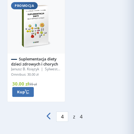
PROMOCJA
Suplementacja diety
dzieci zdrowych i chorych
Janusz B. Książyk | Sylwester
Prokurat
Omnibus: 30.00 zł
30.00 zł
99 zł
Kup
z
4