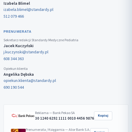
Izabela Blimel
izabela.blimel@standardy.pl
512 079 466
PRENUMERATA
Sekretarz redakcji Standardy Medyczne Pediatria
Jacek Kuczyński
j.kuczynski@standardy.pl
608 344 363
Opiekun klienta
Angelika Dębska
opiekun.klienta@standardy.pl
690 190 544
Reklama — Bank Pekao SA
Kopiuj
30 1240 6292 1111 0010 4456 9876
Prenumerata / Księgarnia — Alior Bank S.A.