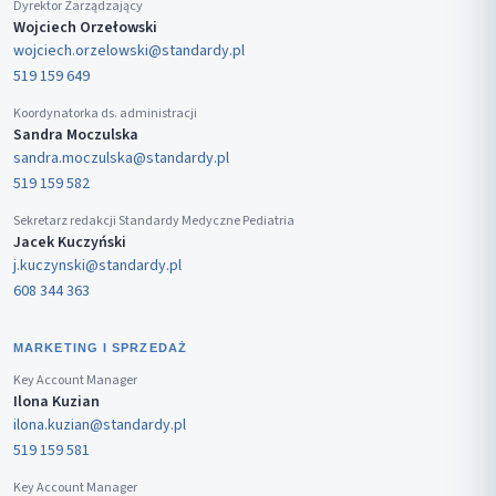
Dyrektor Zarządzający
Wojciech Orzełowski
wojciech.orzelowski@standardy.pl
519 159 649
Koordynatorka ds. administracji
Sandra Moczulska
sandra.moczulska@standardy.pl
519 159 582
Sekretarz redakcji Standardy Medyczne Pediatria
Jacek Kuczyński
j.kuczynski@standardy.pl
608 344 363
MARKETING I SPRZEDAŻ
Key Account Manager
Ilona Kuzian
ilona.kuzian@standardy.pl
519 159 581
Key Account Manager