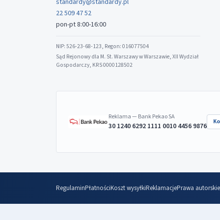
standardy@standardy.pl
22 509 47 52
pon-pt 8:00-16:00
NIP: 526-23-68-123, Regon: 016077504
Sąd Rejonowy dla M. St. Warszawy w Warszawie, XII Wydział
Gospodarczy, KRS 0000128502
Reklama — Bank Pekao SA
Ko
30 1240 6292 1111 0010 4456 9876
Regulamin
Płatności
Koszt wysyłki
Reklamacje
Prawa autorskie