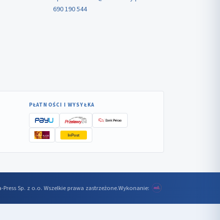
690 190 544
PŁATNOŚCI I WYSYŁKA
InPost
-Press Sp. z o.o. Wszelkie prawa zastrzeżone.
Wykonanie: