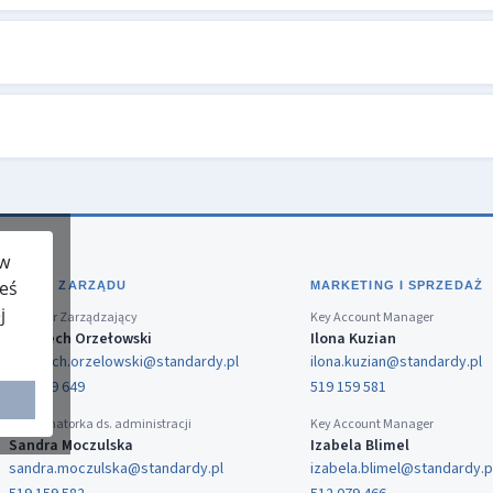
 w
teś
BIURO ZARZĄDU
MARKETING I SPRZEDAŻ
j
Dyrektor Zarządzający
Key Account Manager
Wojciech Orzełowski
Ilona Kuzian
wojciech.orzelowski@standardy.pl
ilona.kuzian@standardy.pl
519 159 649
519 159 581
Koordynatorka ds. administracji
Key Account Manager
Sandra Moczulska
Izabela Blimel
sandra.moczulska@standardy.pl
izabela.blimel@standardy.p