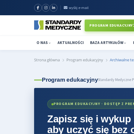
wyślij e-mail
PROGRAM EDUKACYJNY
O NAS
AKTUALNOŚCI
BAZA ARTYKUŁÓW
Strona główna
Program edukacyjny
Archiwalne te
Program edukacyjny
Standardy Medyczne P
PROGRAM EDUKACYJNY · DOSTĘP Z PR
Zapisz się i wykup
aby uczyć się bez 