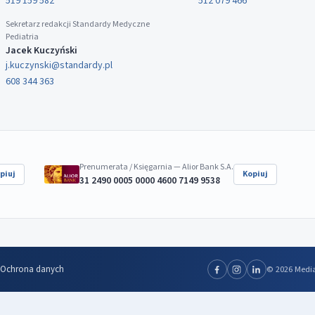
519 159 582
512 079 466
Sekretarz redakcji Standardy Medyczne
Pediatria
Jacek Kuczyński
j.kuczynski@standardy.pl
608 344 363
Prenumerata / Księgarnia — Alior Bank S.A.
piuj
Kopiuj
31 2490 0005 0000 4600 7149 9538
Ochrona danych
© 2026 Media