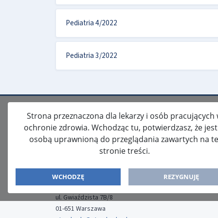
Pediatria 4/2022
Pediatria 3/2022
Strona przeznaczona dla lekarzy i osób pracujących
ochronie zdrowia. Wchodząc tu, potwierdzasz, że jes
osobą uprawnioną do przeglądania zawartych na te
stronie treści.
ISSN: 2080-5438
WYDAWCA
WCHODZĘ
REZYGNUJĘ
Media-Press Sp. z o.o.
ul. Gwiaździsta 7B/8
01-651 Warszawa