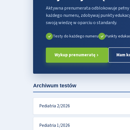
Aktywna prenumerata odblokowuje pełny
każdego numeru, zdobywaj punkty edukacyjn
swoją wiedzę w oparciu o standardy.
Testy do każdego numeru
Punkty eduka
Wykup prenumeratę
Mam ko
Archiwum testów
Pediatria 2/2026
Pediatria 1/2026