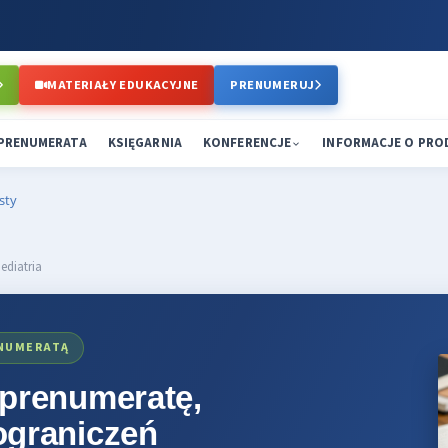
MATERIAŁY EDUKACYJNE
PRENUMERUJ
PRENUMERATA
KSIĘGARNIA
KONFERENCJE
INFORMACJE O PR
sty
ediatria
ENUMERATĄ
 prenumeratę,
ograniczeń