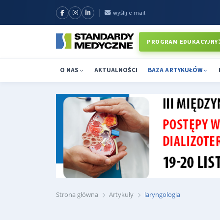
wyślij e-mail
PROGRAM EDUKACYJNY
O NAS
AKTUALNOŚCI
BAZA ARTYKUŁÓW
Strona główna
Artykuły
laryngologia