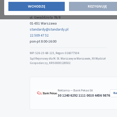
WYDAWCA
WCHODZĘ
REZYGNUJĘ
Media-Press Sp. z o.o.
ul. Gwiaździsta 7B/8
01-651 Warszawa
standardy@standardy.pl
22 509 47 52
pon-pt 8:00-16:00
NIP: 526-23-68-123, Regon: 016077504
Sąd Rejonowy dla M. St. Warszawy w Warszawie, XII Wydział
Gospodarczy, KRS 0000128502
Reklama — Bank Pekao SA
Ko
30 1240 6292 1111 0010 4456 9876