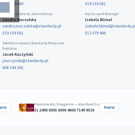
519 159 649
519 159 581
Koordynatorka ds. administracji
Key Account Manager
Sandra Moczulska
Izabela Blimel
sandra.moczulska@standardy.pl
izabela.blimel@standardy.p
519 159 582
512 079 466
Sekretarz redakcji Standardy Medyczne
Pediatria
Jacek Kuczyński
j.kuczynski@standardy.pl
608 344 363
Prenumerata / Księgarnia — Alior Bank S.A.
piuj
Kopiuj
31 2490 0005 0000 4600 7149 9538