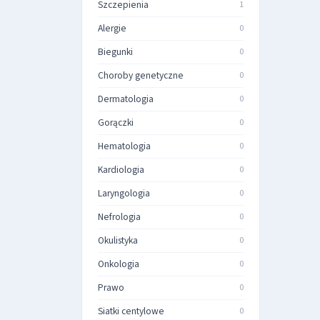
Szczepienia
1
Alergie
0
Biegunki
0
Choroby genetyczne
0
Dermatologia
0
Gorączki
0
Hematologia
0
Kardiologia
0
Laryngologia
0
Nefrologia
0
Okulistyka
0
Onkologia
0
Prawo
0
Siatki centylowe
0