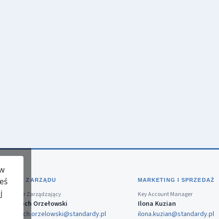
 w
teś
BIURO ZARZĄDU
MARKETING I SPRZEDAŻ
j
Dyrektor Zarządzający
Key Account Manager
Wojciech Orzełowski
Ilona Kuzian
wojciech.orzelowski@standardy.pl
ilona.kuzian@standardy.pl