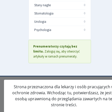
Stany nagłe
0
Stomatologia
0
Urologia
0
Psychologia
0
Prenumeratorzy czytają bez
limitu.
Zaloguj się, aby otworzyć
artykuły w ramach prenumeraty.
Strona przeznaczona dla lekarzy i osób pracujących
ochronie zdrowia. Wchodząc tu, potwierdzasz, że jes
osobą uprawnioną do przeglądania zawartych na te
stronie treści.
ISSN: 2080-5438