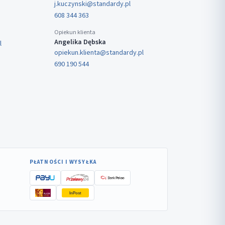
j.kuczynski@standardy.pl
608 344 363
Opiekun klienta
Angelika Dębska
l
opiekun.klienta@standardy.pl
690 190 544
PŁATNOŚCI I WYSYŁKA
InPost