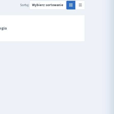
Sortuj:
ogia