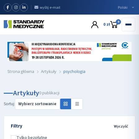
wyślij e-mail
0
0 zł
Strona główna
Artykuły
psychologia
Artykuły
0 publikacji
Sortuj:
Filtry
Wyczyść
Tylko bezpłatne