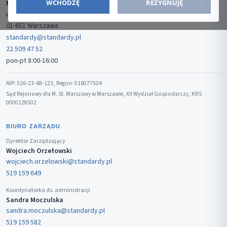
WCHODZĘ
REZYGNUJĘ
Media-Press Sp. z o.o.
ul. Gwiaździsta 7B/8
01-651 Warszawa
standardy@standardy.pl
22 509 47 52
pon-pt 8:00-16:00
NIP: 526-23-68-123, Regon: 016077504
Sąd Rejonowy dla M. St. Warszawy w Warszawie, XII Wydział Gospodarczy, KRS
0000128502
BIURO ZARZĄDU
Dyrektor Zarządzający
Wojciech Orzełowski
wojciech.orzelowski@standardy.pl
519 159 649
Koordynatorka ds. administracji
Sandra Moczulska
sandra.moczulska@standardy.pl
519 159 582