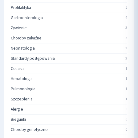
Profilaktyka
5
Gastroenterologia
4
Żywienie
3
Choroby zakaźne
2
Neonatologia
2
Standardy postępowania
2
Celiakia
1
Hepatologia
1
Pulmonologia
1
Szczepienia
1
Alergie
0
Biegunki
0
Choroby genetyczne
0