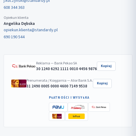
j.kuczynski@standardy.pl
608 344 363
Opiekun klienta
Angelika Dębska
opiekun.klienta@standardy.pl
690 190 544
Reklama — Bank Pekao SA
Kopiuj
30 1240 6292 1111 0010 4456 9876
Prenumerata / Księgarnia — Alior Bank S.A.
Kopiuj
31 2490 0005 0000 4600 7149 9538
PŁATNOŚCI I WYSYŁKA
InPost