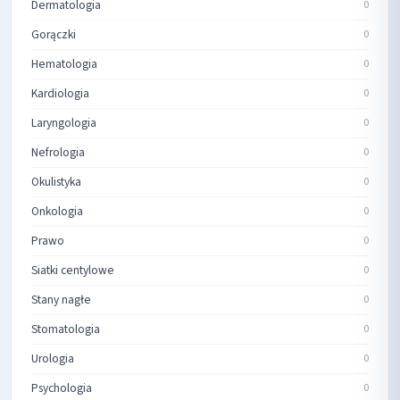
Dermatologia
0
Gorączki
0
Hematologia
0
Kardiologia
0
Laryngologia
0
Nefrologia
0
Okulistyka
0
Onkologia
0
Prawo
0
Siatki centylowe
0
Stany nagłe
0
Stomatologia
0
Urologia
0
Psychologia
0