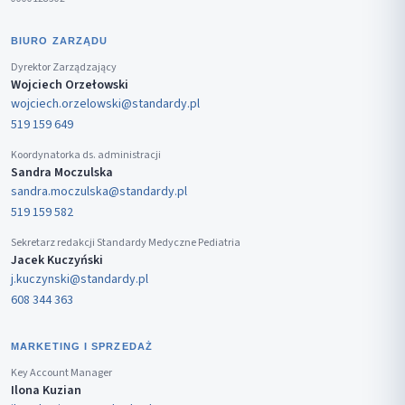
BIURO ZARZĄDU
Dyrektor Zarządzający
Wojciech Orzełowski
wojciech.orzelowski@standardy.pl
519 159 649
Koordynatorka ds. administracji
Sandra Moczulska
sandra.moczulska@standardy.pl
519 159 582
Sekretarz redakcji Standardy Medyczne Pediatria
Jacek Kuczyński
j.kuczynski@standardy.pl
608 344 363
MARKETING I SPRZEDAŻ
Key Account Manager
Ilona Kuzian