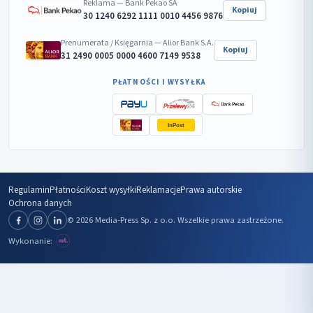
Reklama — Bank Pekao SA
Kopiuj
30 1240 6292 1111 0010 4456 9876
Prenumerata / Księgarnia — Alior Bank S.A.
Kopiuj
31 2490 0005 0000 4600 7149 9538
PŁATNOŚCI I WYSYŁKA
InPost
Regulamin
Płatności
Koszt wysyłki
Reklamacje
Prawa autorskie
Ochrona danych
© 2026 Media-Press Sp. z o.o. Wszelkie prawa zastrzeżone.
Wykonanie: