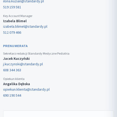
ilona.kuzian@standardy.pl
519 159 581
Key Account Manager
Izabela Blimel
izabela.blimel@standardy.pl
512 079 466
PRENUMERATA
Sekretarz redakcji Standardy Medyczne Pediatria
Jacek Kuczyński
j.kuczynski@standardy.pl
608 344 363
Opiekun klienta
Angelika Dębska
opiekun.klienta@standardy.pl
690 190 544