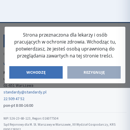
Strona przeznaczona dla lekarzy i osób
pracujących w ochronie zdrowia. Wchodząc tu,
potwierdzasz, że jesteś osobą uprawnioną do
ISSN: 2080-5438
przeglądania zawartych na tej stronie treści.
WYDAWCA
WCHODZĘ
REZYGNUJĘ
Media-Press Sp. z o.o.
ul. Gwiaździsta 7B/8
01-651 Warszawa
standardy@standardy.pl
22 509 47 52
pon-pt 8:00-16:00
NIP: 526-23-68-123, Regon: 016077504
Sąd Rejonowy dla M. St. Warszawy w Warszawie, XII Wydział Gospodarczy, KRS
0000128502