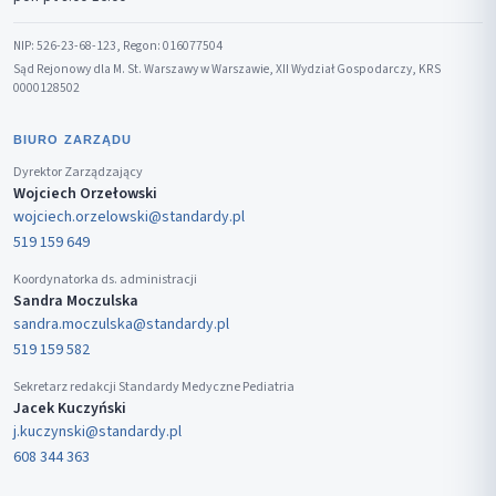
NIP: 526-23-68-123, Regon: 016077504
Sąd Rejonowy dla M. St. Warszawy w Warszawie, XII Wydział Gospodarczy, KRS
0000128502
BIURO ZARZĄDU
Dyrektor Zarządzający
Wojciech Orzełowski
wojciech.orzelowski@standardy.pl
519 159 649
Koordynatorka ds. administracji
Sandra Moczulska
sandra.moczulska@standardy.pl
519 159 582
Sekretarz redakcji Standardy Medyczne Pediatria
Jacek Kuczyński
j.kuczynski@standardy.pl
608 344 363