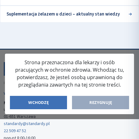
Suplementacja żelazem u dzieci – aktualny stan wiedzy
Strona przeznaczona dla lekarzy i osób
pracujących w ochronie zdrowia. Wchodząc tu,
potwierdzasz, że jesteś osobą uprawnioną do
ISSN: 2080-5438
przeglądania zawartych na tej stronie treści.
WYDAWCA
WCHODZĘ
REZYGNUJĘ
Media-Press Sp. z o.o.
ul. Gwiaździsta 7B/8
01-651 Warszawa
standardy@standardy.pl
22 509 47 52
pon-pt 8:00-16:00