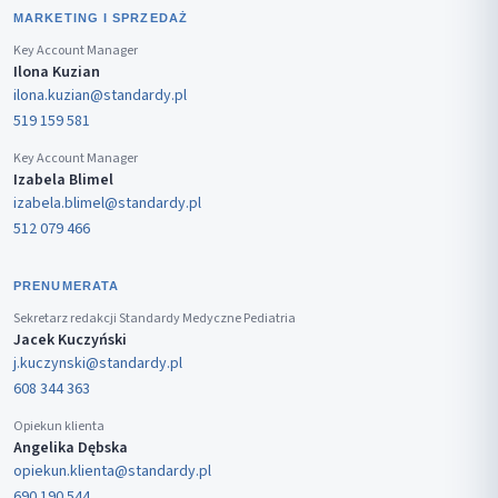
MARKETING I SPRZEDAŻ
Key Account Manager
Ilona Kuzian
ilona.kuzian@standardy.pl
519 159 581
Key Account Manager
Izabela Blimel
izabela.blimel@standardy.pl
512 079 466
PRENUMERATA
Sekretarz redakcji Standardy Medyczne Pediatria
Jacek Kuczyński
j.kuczynski@standardy.pl
608 344 363
Opiekun klienta
Angelika Dębska
opiekun.klienta@standardy.pl
690 190 544