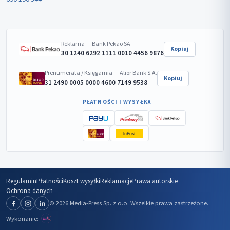
Reklama — Bank Pekao SA
Kopiuj
30 1240 6292 1111 0010 4456 9876
Prenumerata / Księgarnia — Alior Bank S.A.
Kopiuj
31 2490 0005 0000 4600 7149 9538
PŁATNOŚCI I WYSYŁKA
InPost
Regulamin
Płatności
Koszt wysyłki
Reklamacje
Prawa autorskie
Ochrona danych
© 2026 Media-Press Sp. z o.o. Wszelkie prawa zastrzeżone.
Wykonanie: