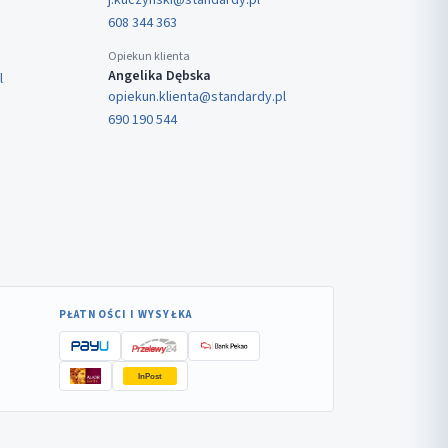
j.kuczynski@standardy.pl
608 344 363
Opiekun klienta
Angelika Dębska
l
opiekun.klienta@standardy.pl
690 190 544
PŁATNOŚCI I WYSYŁKA
InPost