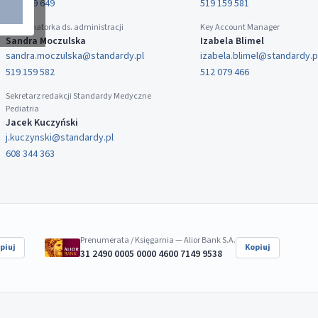
519 159 649
519 159 581
Koordynatorka ds. administracji
Key Account Manager
Sandra Moczulska
Izabela Blimel
sandra.moczulska@standardy.pl
izabela.blimel@standardy.p
519 159 582
512 079 466
Sekretarz redakcji Standardy Medyczne
Pediatria
Jacek Kuczyński
j.kuczynski@standardy.pl
608 344 363
Prenumerata / Księgarnia — Alior Bank S.A.
piuj
Kopiuj
31 2490 0005 0000 4600 7149 9538