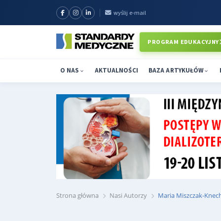
wyślij e-mail
PROGRAM EDUKACYJNY
O NAS
AKTUALNOŚCI
BAZA ARTYKUŁÓW
Strona główna
Nasi Autorzy
Maria Miszczak-Knec