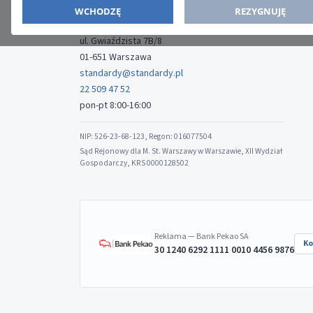
WYDAWCA
WCHODZĘ
REZYGNUJĘ
Media-Press Sp. z o.o.
ul. Gwiaździsta 7B/8
01-651 Warszawa
standardy@standardy.pl
22 509 47 52
pon-pt 8:00-16:00
NIP: 526-23-68-123, Regon: 016077504
Sąd Rejonowy dla M. St. Warszawy w Warszawie, XII Wydział
Gospodarczy, KRS 0000128502
Reklama — Bank Pekao SA
Ko
30 1240 6292 1111 0010 4456 9876