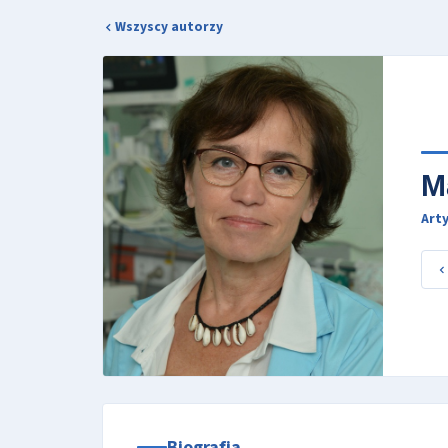
Wszyscy autorzy
M
Arty
Biografia