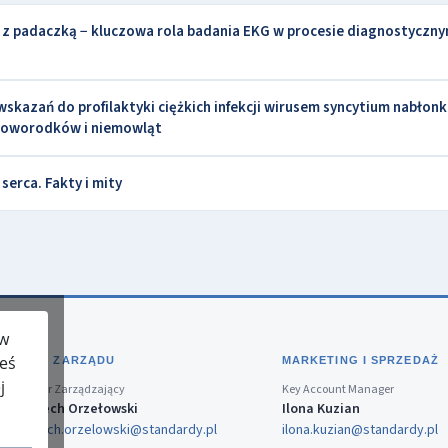
z padaczką − kluczowa rola badania EKG w procesie diagnostyczny
kazań do profilaktyki ciężkich infekcji wirusem syncytium nabłon
noworodków i niemowląt
erca. Fakty i mity
 w
teś
BIURO ZARZĄDU
MARKETING I SPRZEDAŻ
j
Dyrektor Zarządzający
Key Account Manager
Wojciech Orzełowski
Ilona Kuzian
wojciech.orzelowski@standardy.pl
ilona.kuzian@standardy.pl