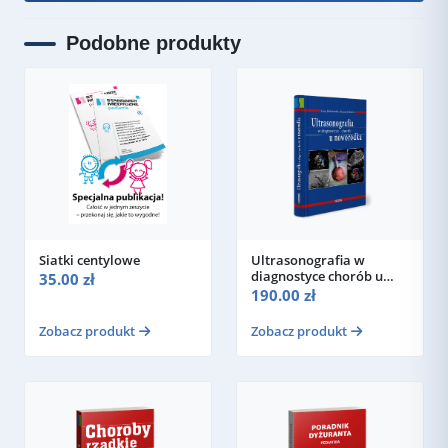
Podobne produkty
Siatki centylowe
Ultrasonografia w
diagnostyce chorób u
35.00 zł
noworodka
190.00 zł
Zobacz produkt
Zobacz produkt