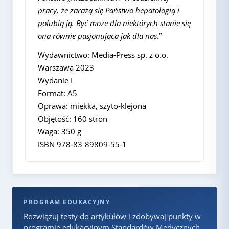
pracy, że zarażą się Państwo hepatologią i
polubią ją. Być może dla niektórych stanie się
ona równie pasjonująca jak dla nas
.”
Wydawnictwo: Media-Press sp. z o.o.
Warszawa 2023
Wydanie I
Format: A5
Oprawa: miękka, szyto-klejona
Objętość: 160 stron
Waga: 350 g
ISBN 978-83-89809-55-1
PROGRAM EDUKACYJNY
Rozwiązuj testy do artykułów i zdobywaj punkty w
programie edukacyjnym Standardów Medycznych.