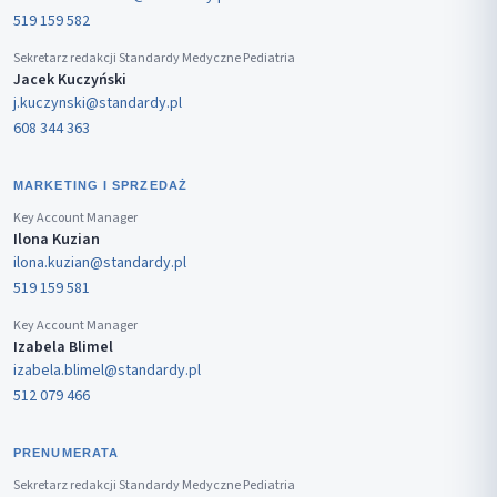
519 159 582
Sekretarz redakcji Standardy Medyczne Pediatria
Jacek Kuczyński
j.kuczynski@standardy.pl
608 344 363
MARKETING I SPRZEDAŻ
Key Account Manager
Ilona Kuzian
ilona.kuzian@standardy.pl
519 159 581
Key Account Manager
Izabela Blimel
izabela.blimel@standardy.pl
512 079 466
PRENUMERATA
Sekretarz redakcji Standardy Medyczne Pediatria