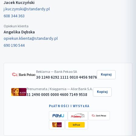
Jacek Kuczyński
j.kuczynski@standardy.pl
608 344 363
Opiekun klienta
Angelika Dębska
opiekun.klienta@standardy.pl
690 190 544
Reklama — Bank Pekao SA
Kopiuj
30 1240 6292 1111 0010 4456 9876
Prenumerata / Księgarnia — Alior Bank S.A.
Kopiuj
31 2490 0005 0000 4600 7149 9538
PŁATNOŚCI I WYSYŁKA
InPost