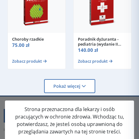
Choroby rzadkie
Poradnik dyżuranta -
pediatria (wydanie II
75.00 zł
zaktualizowane i
140.00 zł
uzupełnione)
Zobacz produkt
Zobacz produkt
Pokaż więcej
Strona przeznaczona dla lekarzy i osób
pracujących w ochronie zdrowia. Wchodząc tu,
potwierdzasz, że jesteś osobą uprawnioną do
ISSN: 2080-5438
przeglądania zawartych na tej stronie treści.