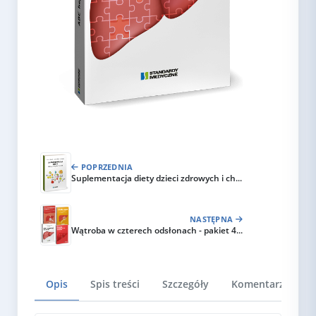
POPRZEDNIA
Suplementacja diety dzieci zdrowych i ch...
NASTĘPNA
Wątroba w czterech odsłonach - pakiet 4...
Opis
Spis treści
Szczegóły
Komentarze