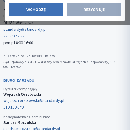
WYDAWCA
WCHODZĘ
REZYGNUJĘ
Media-Press Sp. z o.o.
ul. Gwiaździsta 7B/8
01-651 Warszawa
standardy@standardy.pl
22 509 47 52
pon-pt 8:00-16:00
NIP: 526-23-68-123, Regon: 016077504
Sąd Rejonowy dla M. St. Warszawy w Warszawie, XII Wydział Gospodarczy, KRS
0000128502
BIURO ZARZĄDU
Dyrektor Zarządzający
Wojciech Orzełowski
wojciech.orzelowski@standardy.pl
519 159 649
Koordynatorka ds. administracji
Sandra Moczulska
sandra.moczulska@standardy.pl