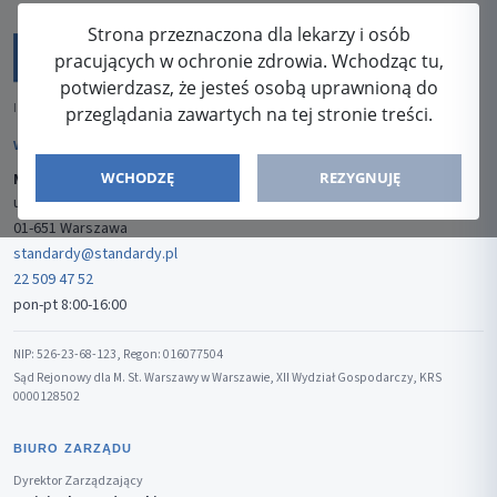
Strona przeznaczona dla lekarzy i osób
pracujących w ochronie zdrowia. Wchodząc tu,
potwierdzasz, że jesteś osobą uprawnioną do
ISSN: 2080-5438
przeglądania zawartych na tej stronie treści.
WYDAWCA
WCHODZĘ
REZYGNUJĘ
Media-Press Sp. z o.o.
ul. Gwiaździsta 7B/8
01-651 Warszawa
standardy@standardy.pl
22 509 47 52
pon-pt 8:00-16:00
NIP: 526-23-68-123, Regon: 016077504
Sąd Rejonowy dla M. St. Warszawy w Warszawie, XII Wydział Gospodarczy, KRS
0000128502
BIURO ZARZĄDU
Dyrektor Zarządzający