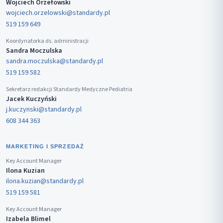
Wojciech Orzełowski
wojciech.orzelowski@standardy.pl
519 159 649
Koordynatorka ds. administracji
Sandra Moczulska
sandra.moczulska@standardy.pl
519 159 582
Sekretarz redakcji Standardy Medyczne Pediatria
Jacek Kuczyński
j.kuczynski@standardy.pl
608 344 363
MARKETING I SPRZEDAŻ
Key Account Manager
Ilona Kuzian
ilona.kuzian@standardy.pl
519 159 581
Key Account Manager
Izabela Blimel