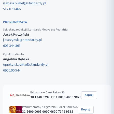
izabela.blimel@standardy.pl
512 079 466
PRENUMERATA
Sekretarz redakcji Standardy Medyczne Pediatria
Jacek Kuczyński
j.kuczynski@standardy.pl
608 344 363
Opiekun klienta
Angelika Dębska
opiekun.klienta@standardy.pl
690 190 544
Reklama — Bank Pekao SA
Kopiuj
30 1240 6292 1111 0010 4456 9876
Prenumerata / Księgarnia — Alior Bank S.A.
Kopiuj
31 2490 0005 0000 4600 7149 9538