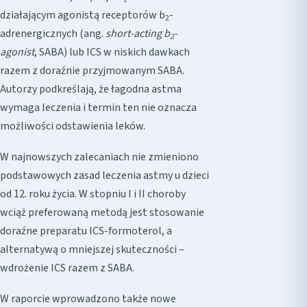
działającym agonistą receptorów b
-
2
adrenergicznych (ang.
short-acting
b
-
2
agonist
, SABA) lub ICS w niskich dawkach
razem z doraźnie przyjmowanym SABA.
Autorzy podkreślają, że łagodna astma
wymaga leczenia i termin ten nie oznacza
możliwości odstawienia leków.
W najnowszych zalecaniach nie zmieniono
podstawowych zasad leczenia astmy u dzieci
od 12. roku życia. W stopniu I i II choroby
wciąż preferowaną metodą jest stosowanie
doraźne preparatu ICS-formoterol, a
alternatywą o mniejszej skuteczności –
wdrożenie ICS razem z SABA.
W raporcie wprowadzono także nowe