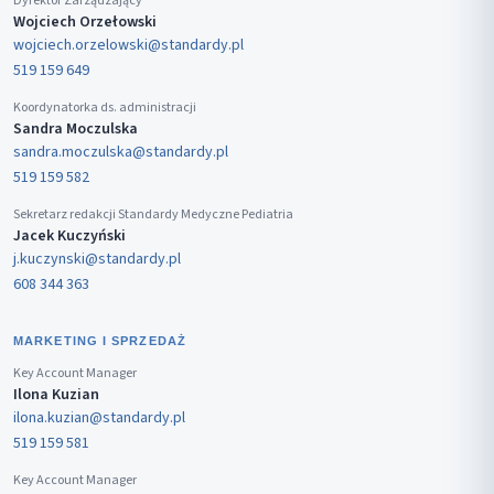
Dyrektor Zarządzający
Wojciech Orzełowski
wojciech.orzelowski@standardy.pl
519 159 649
Koordynatorka ds. administracji
Sandra Moczulska
sandra.moczulska@standardy.pl
519 159 582
Sekretarz redakcji Standardy Medyczne Pediatria
Jacek Kuczyński
j.kuczynski@standardy.pl
608 344 363
MARKETING I SPRZEDAŻ
Key Account Manager
Ilona Kuzian
ilona.kuzian@standardy.pl
519 159 581
Key Account Manager