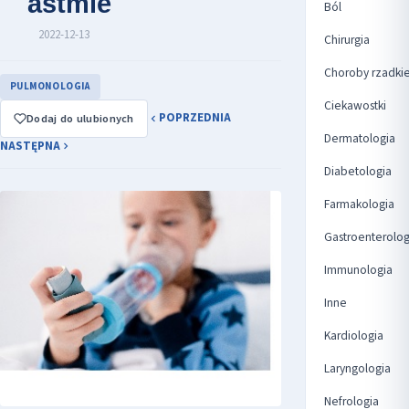
astmie
Ból
2022-12-13
Chirurgia
Choroby rzadki
PULMONOLOGIA
Ciekawostki
POPRZEDNIA
Dodaj do ulubionych
Dermatologia
NASTĘPNA
Diabetologia
Farmakologia
Gastroenterolog
Immunologia
Inne
Kardiologia
Laryngologia
Nefrologia