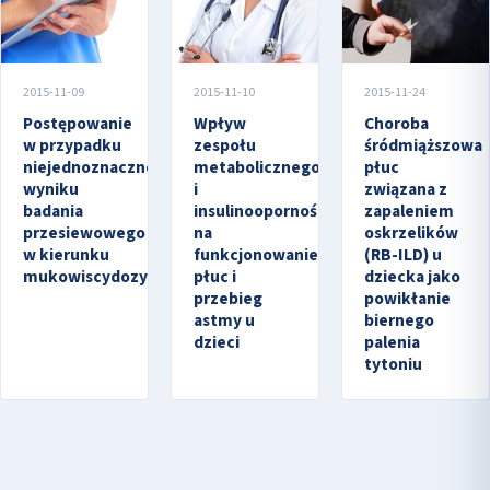
2015-11-09
2015-11-10
2015-11-24
Postępowanie
Wpływ
Choroba
w przypadku
zespołu
śródmiąższowa
niejednoznacznego
metabolicznego
płuc
wyniku
i
związana z
badania
insulinooporności
zapaleniem
przesiewowego
na
oskrzelików
w kierunku
funkcjonowanie
(RB-ILD) u
mukowiscydozy.
płuc i
dziecka jako
przebieg
powikłanie
astmy u
biernego
dzieci
palenia
tytoniu