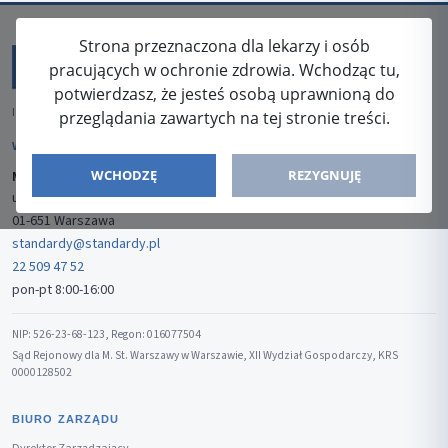
Strona przeznaczona dla lekarzy i osób
pracujących w ochronie zdrowia. Wchodząc tu,
potwierdzasz, że jesteś osobą uprawnioną do
ISSN: 2080-5438
przeglądania zawartych na tej stronie treści.
WYDAWCA
WCHODZĘ
REZYGNUJĘ
Media-Press Sp. z o.o.
ul. Gwiaździsta 7B/8
01-651 Warszawa
standardy@standardy.pl
22 509 47 52
pon-pt 8:00-16:00
NIP: 526-23-68-123, Regon: 016077504
Sąd Rejonowy dla M. St. Warszawy w Warszawie, XII Wydział Gospodarczy, KRS
0000128502
BIURO ZARZĄDU