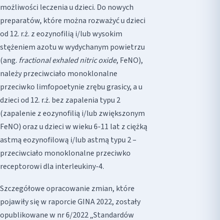
możliwości leczenia u dzieci. Do nowych
preparatów, które można rozważyć u dzieci
od 12. r.ż. z eozynofilią i/lub wysokim
stężeniem azotu w wydychanym powietrzu
(ang.
fractional exhaled nitric oxide
, FeNO),
należy przeciwciało monoklonalne
przeciwko limfopoetynie zrębu grasicy, a u
dzieci od 12. r.ż. bez zapalenia typu 2
(zapalenie z eozynofilią i/lub zwiększonym
FeNO) oraz u dzieci w wieku 6-11 lat z ciężką
astmą eozynofilową i/lub astmą typu 2 –
przeciwciało monoklonalne przeciwko
receptorowi dla interleukiny-4.
Szczegółowe opracowanie zmian, które
pojawiły się w raporcie GINA 2022, zostały
opublikowane w nr 6/2022 „Standardów