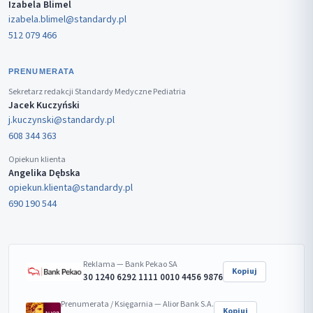
Izabela Blimel
izabela.blimel@standardy.pl
512 079 466
PRENUMERATA
Sekretarz redakcji Standardy Medyczne Pediatria
Jacek Kuczyński
j.kuczynski@standardy.pl
608 344 363
Opiekun klienta
Angelika Dębska
opiekun.klienta@standardy.pl
690 190 544
Reklama — Bank Pekao SA
Kopiuj
30 1240 6292 1111 0010 4456 9876
Prenumerata / Księgarnia — Alior Bank S.A.
Kopiuj