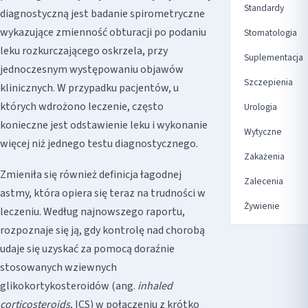
Standardy
diagnostyczną jest badanie spirometryczne
wykazujące zmienność obturacji po podaniu
Stomatologia
leku rozkurczającego oskrzela, przy
Suplementacja
jednoczesnym występowaniu objawów
Szczepienia
klinicznych. W przypadku pacjentów, u
których wdrożono leczenie, często
Urologia
konieczne jest odstawienie leku i wykonanie
Wytyczne
więcej niż jednego testu diagnostycznego.
Zakażenia
Zmieniła się również definicja łagodnej
Zalecenia
astmy, która opiera się teraz na trudności w
Żywienie
leczeniu. Według najnowszego raportu,
rozpoznaje się ją, gdy kontrolę nad chorobą
udaje się uzyskać za pomocą doraźnie
stosowanych wziewnych
glikokortykosteroidów (ang.
inhaled
corticosteroids
, ICS) w połączeniu z krótko