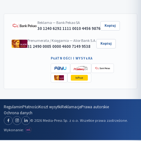
Reklama — Bank Pekao SA
Kopiuj
30 1240 6292 1111 0010 4456 9876
Prenumerata / Księgarnia — Alior Bank S.A.
Kopiuj
31 2490 0005 0000 4600 7149 9538
PŁATNOŚCI I WYSYŁKA
InPost
Regulamin
Płatności
Koszt wysyłki
Reklamacje
Prawa autorskie
Ochrona danych
© 2026 Media-Press Sp. z o.o. Wszelkie prawa zastrzeżone.
Wykonanie: