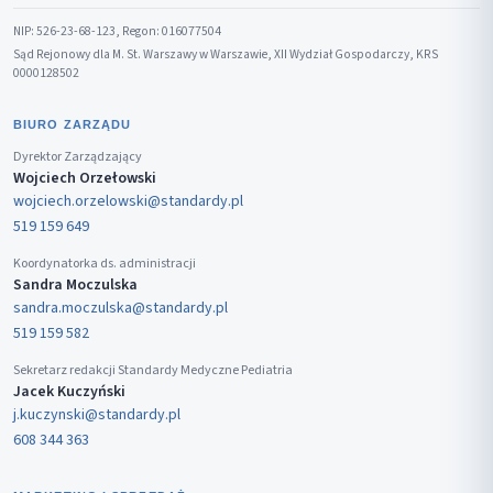
NIP: 526-23-68-123, Regon: 016077504
Sąd Rejonowy dla M. St. Warszawy w Warszawie, XII Wydział Gospodarczy, KRS
0000128502
BIURO ZARZĄDU
Dyrektor Zarządzający
Wojciech Orzełowski
wojciech.orzelowski@standardy.pl
519 159 649
Koordynatorka ds. administracji
Sandra Moczulska
sandra.moczulska@standardy.pl
519 159 582
Sekretarz redakcji Standardy Medyczne Pediatria
Jacek Kuczyński
j.kuczynski@standardy.pl
608 344 363