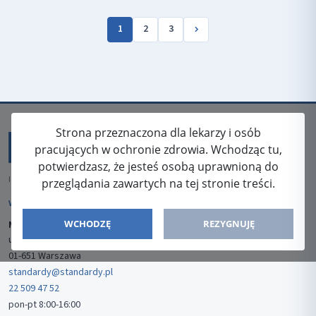
1
2
3
Strona przeznaczona dla lekarzy i osób
pracujących w ochronie zdrowia. Wchodząc tu,
potwierdzasz, że jesteś osobą uprawnioną do
ISSN: 2080-5438
przeglądania zawartych na tej stronie treści.
WYDAWCA
WCHODZĘ
REZYGNUJĘ
Media-Press Sp. z o.o.
ul. Gwiaździsta 7B/8
01-651 Warszawa
standardy@standardy.pl
22 509 47 52
pon-pt 8:00-16:00