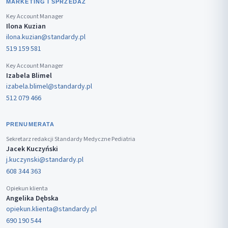
MARKETING I SPRZEDAŻ
Key Account Manager
Ilona Kuzian
ilona.kuzian@standardy.pl
519 159 581
Key Account Manager
Izabela Blimel
izabela.blimel@standardy.pl
512 079 466
PRENUMERATA
Sekretarz redakcji Standardy Medyczne Pediatria
Jacek Kuczyński
j.kuczynski@standardy.pl
608 344 363
Opiekun klienta
Angelika Dębska
opiekun.klienta@standardy.pl
690 190 544