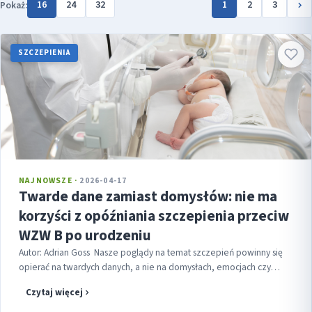
16
24
32
1
2
3
Pokaż:
SZCZEPIENIA
NAJNOWSZE ·
2026-04-17
Twarde dane zamiast domysłów: nie ma
korzyści z opóźniania szczepienia przeciw
WZW B po urodzeniu
Autor: Adrian Goss Nasze poglądy na temat szczepień powinny się
opierać na twardych danych, a nie na domysłach, emocjach czy
niesprawdzonych informacjach. To szczególnie ważne, gdy chodzi o
Czytaj więcej
zdrowi...