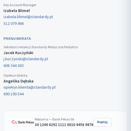
Key Account Manager
Izabela Blimel
izabela.blimel@standardy.pl
512 079 466
PRENUMERATA
Sekretarz redakcji Standardy Medyczne Pediatria
Jacek Kuczyński
j.kuczynski@standardy.pl
608 344 363
Opiekun klienta
Angelika Dębska
opiekun.klienta@standardy.pl
690 190 544
Reklama — Bank Pekao SA
Kopiuj
30 1240 6292 1111 0010 4456 9876