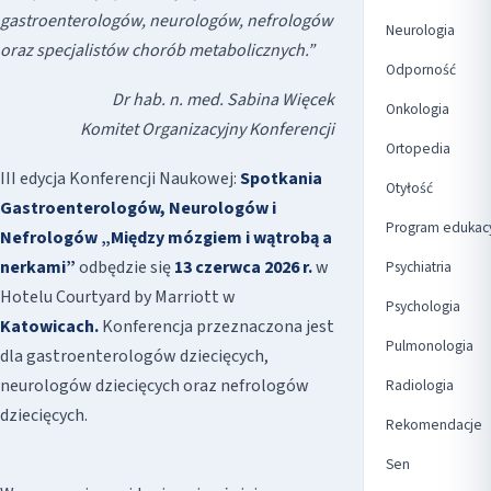
gastroenterologów, neurologów, nefrologów
Neurologia
oraz specjalistów chorób metabolicznych.”
Odporność
Dr hab. n. med. Sabina Więcek
Onkologia
Komitet Organizacyjny Konferencji
Ortopedia
III edycja Konferencji Naukowej:
Spotkania
Otyłość
Gastroenterologów, Neurologów i
Program edukac
Nefrologów „Między mózgiem i wątrobą a
nerkami”
odbędzie się
13 czerwca 2026 r.
w
Psychiatria
Hotelu Courtyard by Marriott w
Psychologia
Katowicach.
Konferencja przeznaczona jest
Pulmonologia
dla gastroenterologów dziecięcych,
neurologów dziecięcych oraz nefrologów
Radiologia
dziecięcych.
Rekomendacje
Sen