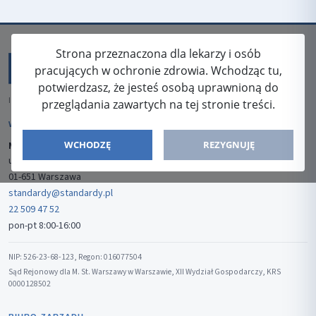
Strona przeznaczona dla lekarzy i osób
pracujących w ochronie zdrowia. Wchodząc tu,
potwierdzasz, że jesteś osobą uprawnioną do
ISSN: 2080-5438
przeglądania zawartych na tej stronie treści.
WYDAWCA
WCHODZĘ
REZYGNUJĘ
Media-Press Sp. z o.o.
ul. Gwiaździsta 7B/8
01-651 Warszawa
standardy@standardy.pl
22 509 47 52
pon-pt 8:00-16:00
NIP: 526-23-68-123, Regon: 016077504
Sąd Rejonowy dla M. St. Warszawy w Warszawie, XII Wydział Gospodarczy, KRS
0000128502