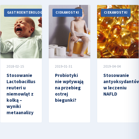
GASTROENTEROLOGIA
CIEKAWOSTKI
CIEKAWOSTKI
2018-02-15
2019-01-31
2019-04-04
Stosowanie
Probiotyki
Stosowanie
Lactobacillus
nie wpływają
antyoksydantó
reuteri u
na przebieg
w leczeniu
niemowląt z
ostrej
NAFLD
kolką –
biegunki?
wyniki
metaanalizy