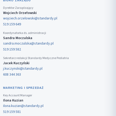
BIURO ZARZĄDU
Dyrektor Zarządzający
Wojciech Orzełowski
wojciech.orzelowski@standardy.pl
519 159 649
Koordynatorka ds. administracji
Sandra Moczulska
sandra.moczulska@standardy.pl
519 159 582
Sekretarz redakcji Standardy Medyczne Pediatria
Jacek Kuczyński
j.kuczynski@standardy.pl
608 344 363
MARKETING I SPRZEDAŻ
Key Account Manager
Ilona Kuzian
ilona.kuzian@standardy.pl
519 159 581