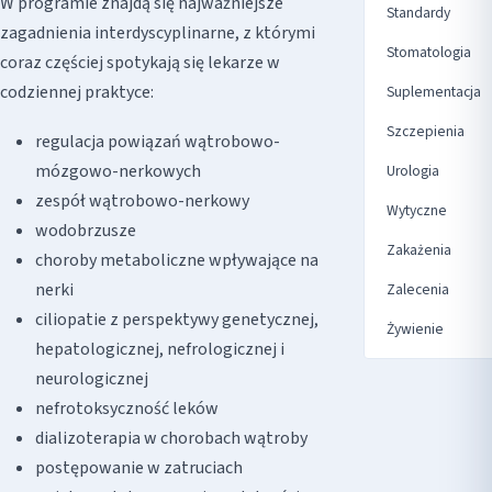
W programie znajdą się najważniejsze
Standardy
zagadnienia interdyscyplinarne, z którymi
Stomatologia
coraz częściej spotykają się lekarze w
codziennej praktyce:
Suplementacja
Szczepienia
regulacja powiązań wątrobowo-
mózgowo-nerkowych
Urologia
zespół wątrobowo-nerkowy
Wytyczne
wodobrzusze
Zakażenia
choroby metaboliczne wpływające na
nerki
Zalecenia
ciliopatie z perspektywy genetycznej,
Żywienie
hepatologicznej, nefrologicznej i
neurologicznej
nefrotoksyczność leków
dializoterapia w chorobach wątroby
postępowanie w zatruciach