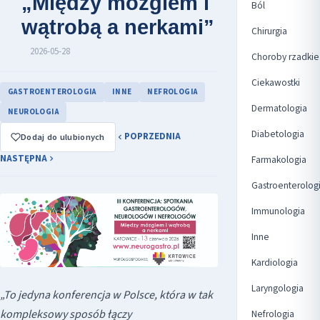
„Między mózgiem i
Ból
wątrobą a nerkami”
Chirurgia
2026-05-28
Choroby rzadkie
Ciekawostki
GASTROENTEROLOGIA
INNE
NEFROLOGIA
Dermatologia
NEUROLOGIA
Diabetologia
POPRZEDNIA
Dodaj do ulubionych
NASTĘPNA
Farmakologia
Gastroenterolog
Immunologia
Inne
Kardiologia
Laryngologia
„To jedyna konferencja w Polsce, która w tak
kompleksowy sposób łączy
Nefrologia