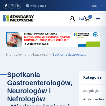
wyślij e-mail
0
0 zł
Strona główna
Aktualności
Spotkania Gastroente...
Spotkania
Kategorie
Gastroenterologów,
Neurologów i
Alergologia
Nefrologów
Antybiotykoterap