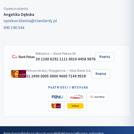
Opiekun klienta
Angelika Dębska
opiekun.klienta@standardy.pl
690 190 544
Reklama — Bank Pekao SA
Kopiuj
30 1240 6292 1111 0010 4456 9876
Prenumerata / Księgarnia — Alior Bank S.A.
Kopiuj
31 2490 0005 0000 4600 7149 9538
PŁATNOŚCI I WYSYŁKA
InPost
Regulamin
Płatności
Koszt wysyłki
Reklamacje
Prawa autorskie