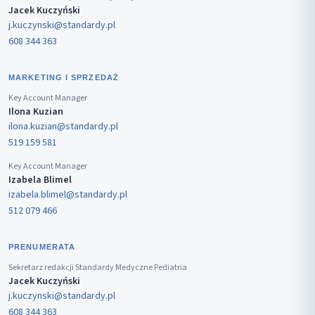
Jacek Kuczyński
j.kuczynski@standardy.pl
608 344 363
MARKETING I SPRZEDAŻ
Key Account Manager
Ilona Kuzian
ilona.kuzian@standardy.pl
519 159 581
Key Account Manager
Izabela Blimel
izabela.blimel@standardy.pl
512 079 466
PRENUMERATA
Sekretarz redakcji Standardy Medyczne Pediatria
Jacek Kuczyński
j.kuczynski@standardy.pl
608 344 363