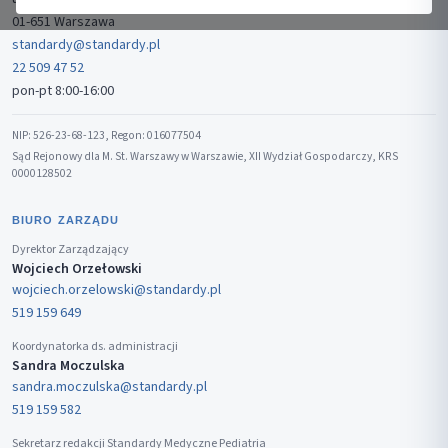
01-651 Warszawa
standardy@standardy.pl
22 509 47 52
pon-pt 8:00-16:00
NIP: 526-23-68-123, Regon: 016077504
Sąd Rejonowy dla M. St. Warszawy w Warszawie, XII Wydział Gospodarczy, KRS
0000128502
BIURO ZARZĄDU
Dyrektor Zarządzający
Wojciech Orzełowski
wojciech.orzelowski@standardy.pl
519 159 649
Koordynatorka ds. administracji
Sandra Moczulska
sandra.moczulska@standardy.pl
519 159 582
Sekretarz redakcji Standardy Medyczne Pediatria