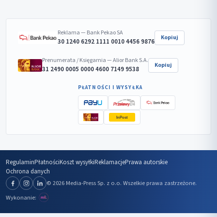
Reklama — Bank Pekao SA
Kopiuj
30 1240 6292 1111 0010 4456 9876
Prenumerata / Księgarnia — Alior Bank S.A.
Kopiuj
31 2490 0005 0000 4600 7149 9538
PŁATNOŚCI I WYSYŁKA
InPost
Regulamin
Płatności
Koszt wysyłki
Reklamacje
Prawa autorskie
Ochrona danych
© 2026 Media-Press Sp. z o.o. Wszelkie prawa zastrzeżone.
Wykonanie: