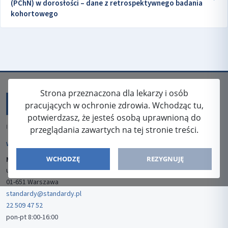
(PChN) w dorosłości – dane z retrospektywnego badania
kohortowego
Strona przeznaczona dla lekarzy i osób
pracujących w ochronie zdrowia. Wchodząc tu,
potwierdzasz, że jesteś osobą uprawnioną do
ISSN: 2080-5438
przeglądania zawartych na tej stronie treści.
WYDAWCA
WCHODZĘ
REZYGNUJĘ
Media-Press Sp. z o.o.
ul. Gwiaździsta 7B/8
01-651 Warszawa
standardy@standardy.pl
22 509 47 52
pon-pt 8:00-16:00