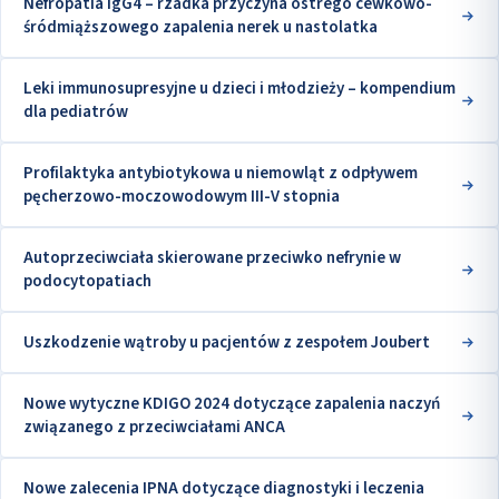
Nefropatia IgG4 – rzadka przyczyna ostrego cewkowo-
śródmiąższowego zapalenia nerek u nastolatka
Leki immunosupresyjne u dzieci i młodzieży – kompendium
dla pediatrów
Profilaktyka antybiotykowa u niemowląt z odpływem
pęcherzowo-moczowodowym III-V stopnia
Autoprzeciwciała skierowane przeciwko nefrynie w
podocytopatiach
Uszkodzenie wątroby u pacjentów z zespołem Joubert
Nowe wytyczne KDIGO 2024 dotyczące zapalenia naczyń
związanego z przeciwciałami ANCA
Nowe zalecenia IPNA dotyczące diagnostyki i leczenia