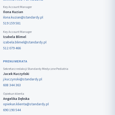
Key Account Manager
Ilona Kuzian
ilona.kuzian@standardy.pl
519 159 581
Key Account Manager
Izabela Blimel
izabela.blimel@standardy.pl
512 079 466
PRENUMERATA
Sekretarz redakcji Standardy Medyczne Pediatria
Jacek Kuczyński
j.kuczynski@standardy.pl
608 344 363
Opiekun klienta
Angelika Dębska
opiekun.klienta@standardy.pl
690 190 544