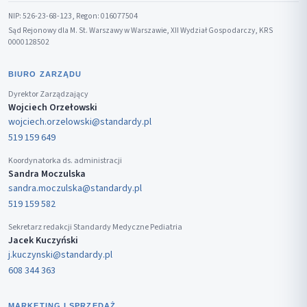
NIP: 526-23-68-123, Regon: 016077504
Sąd Rejonowy dla M. St. Warszawy w Warszawie, XII Wydział Gospodarczy, KRS
0000128502
BIURO ZARZĄDU
Dyrektor Zarządzający
Wojciech Orzełowski
wojciech.orzelowski@standardy.pl
519 159 649
Koordynatorka ds. administracji
Sandra Moczulska
sandra.moczulska@standardy.pl
519 159 582
Sekretarz redakcji Standardy Medyczne Pediatria
Jacek Kuczyński
j.kuczynski@standardy.pl
608 344 363
MARKETING I SPRZEDAŻ